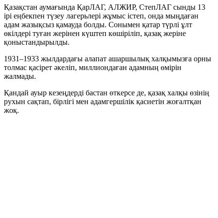
Қазақстан аумағында ҚарЛАГ, АЛЖИР, СтепЛАГ сынды 13
ірі еңбекпен түзеу лагерьлері жұмыс істеп, онда мыңдаған
адам жазықсыз қамауда болды. Сонымен қатар түрлі ұлт
өкілдері туған жерінен күштеп көшіріліп, қазақ жеріне
қоныстандырылды.
1931–1933 жылдардағы алапат ашаршылық халқымызға орны
толмас қасірет әкеліп, миллиондаған адамның өмірін
жалмады.
Қандай ауыр кезеңдерді бастан өткерсе де, қазақ халқы өзінің
рухын сақтап, бірлігі мен адамгершілік қасиетін жоғалтқан
жоқ.