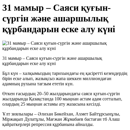
31 мамыр – Саяси қуғын-
сүргін және ашаршылық
құрбандарын еске алу күні
31 мамыр – Саяси қуғын-сүргін және ашаршылық
құрбандарын еске алу күні
Бұл күн – халқымыздың тарихындағы ең қасіретті кезеңдердің
бірін еске алып, жазықсыз жапа шеккен миллиондаған
адамның рухына тағзым ететін күн.
Өткен ғасырдың 20–50 жылдарындағы саяси қуғын-сүргін
жылдарында Қазақстанда 100 мыңнан астам адам сотталып,
олардың 25 мыңнан астамы ату жазасына кесілді.
Ұлт зиялылары – Әлихан Бөкейхан, Ахмет Байтұрсынұлы,
Міржақып Дулатұлы, Мағжан Жұмабаев бастаған тб Алаш
қайраткерлері репрессия құрбанына айналды.