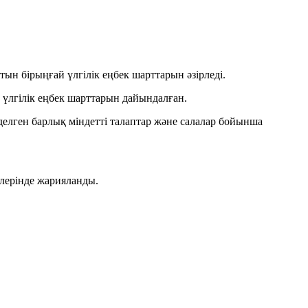
ын бірыңғай үлгілік еңбек шарттарын әзірледі.
 үлгілік еңбек шарттарын дайындалған.
делген барлық міндетті талаптар және салалар бойынша
лерінде жарияланды.