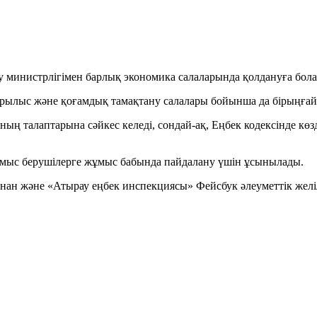
 министрлігімен барлық экономика салаларында қолдануға болат
құрылыс және қоғамдық тамақтану салалары бойынша да бірыңғай
ң талаптарына сәйкес келеді, сондай-ақ, Еңбек кодексінде көз
жұмыс берушілерге жұмыс бабында пайдалану үшін ұсынылады.
нан және «Атырау еңбек инспекциясы» Фейсбук әлеуметтік желі