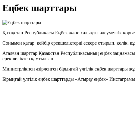
Еңбек шарттары
Қазақстан Республикасы Еңбек және халықты әлеуметтік қорғау
Сонымен қатар, кейбір ерекшеліктерді ескере отырып, көлік, 
Аталған шарттар Қазақстан Республикасының еңбек заңнамасыны
ерекшеліктер қамтылған.
Министрлікпен әзірленген бірыңғай үлгілік еңбек шарттары 
Бірыңғай үлгілік еңбек шарттарды «Атырау еңбек» Инстаграмы