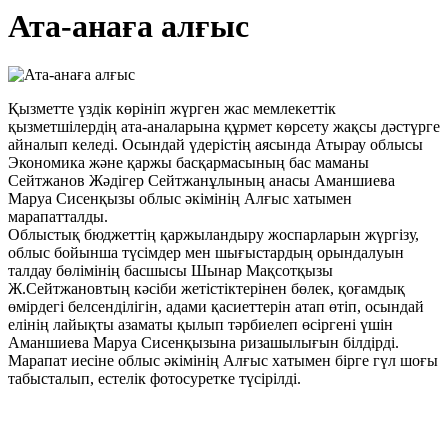
Ата-анаға алғыс
Қызметте үздік көрініп жүрген жас мемлекеттік
қызметшілердің ата-аналарына құрмет көрсету жақсы дәстүрге
айналып келеді. Осындай үдерістің аясында Атырау облысы
Экономика және қаржы басқармасының бас маманы
Сейтжанов Жәдігер Сейтжанұлының анасы Аманшиева
Маруа Сисенқызы облыс әкімінің Алғыс хатымен
марапатталды.
Облыстық бюджеттің қаржыландыру жоспарларын жүргізу,
облыс бойынша түсімдер мен шығыстардың орындалуын
талдау бөлімінің басшысы Шынар Мақсотқызы
Ж.Сейтжановтың кәсіби жетістіктерінен бөлек, қоғамдық
өмірдегі белсенділігін, адами қасиеттерін атап өтіп, осындай
елінің лайықты азаматы қылып тәрбиелеп өсіргені үшін
Аманшиева Маруа Сисенқызына ризашылығын білдірді.
Марапат иесіне облыс әкімінің Алғыс хатымен бірге гүл шоғы
табысталып, естелік фотосуретке түсірілді.