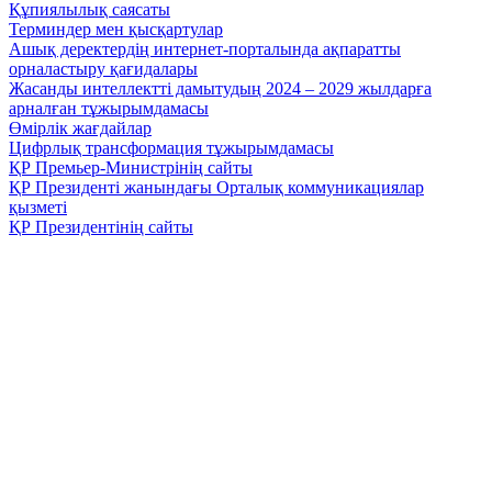
Құпиялылық саясаты
Терминдер мен қысқартулар
Ашық деректердің интернет-порталында ақпаратты
орналастыру қағидалары
Жасанды интеллектті дамытудың 2024 – 2029 жылдарға
арналған тұжырымдамасы
Өмірлік жағдайлар
Цифрлық трансформация тұжырымдамасы
ҚР Премьер-Министрінің сайты
ҚР Президенті жанындағы Орталық коммуникациялар
қызметі
ҚР Президентінің сайты