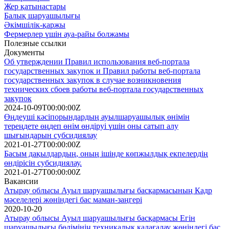
Жер қатынастары
Балық шаруашылығы
Әкімшілік-қаржы
Фермерлер үшін ауа-райы болжамы
Полезные ссылки
Документы
Об утверждении Правил использования веб-портала
государственных закупок и Правил работы веб-портала
государственных закупок в случае возникновения
технических сбоев работы веб-портала государственных
закупок
2024-10-09T00:00:00Z
Өңдеуші кәсіпорындардың ауылшаруашылық өнімін
тереңдете өңдеп өнім өндіруі үшін оны сатып алу
шығындарын субсидиялау
2021-01-27T00:00:00Z
Басым дақылдардың, оның ішінде көпжылдық екпелердің
өндірісін субсидиялау.
2021-01-27T00:00:00Z
Вакансии
Атырау облысы Ауыл шаруашылығы басқармасының Кадр
мәселелері жөніндегі бас маман-заңгері
2020-10-20
Атырау облысы Ауыл шаруашылығы басқармасы Егін
шаруашылығы бөлімінің техникалық қадағалау жөніндегі бас