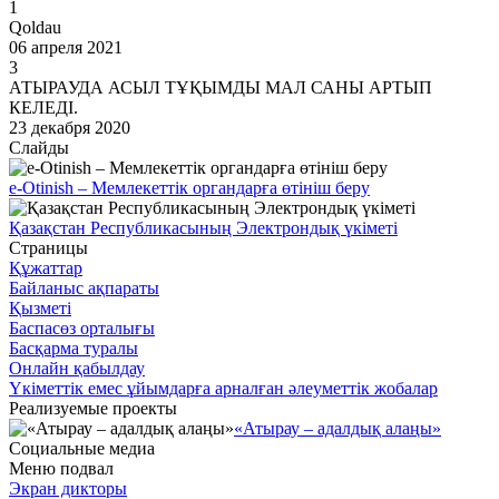
1
Qoldau
06 апреля 2021
3
АТЫРАУДА АСЫЛ ТҰҚЫМДЫ МАЛ САНЫ АРТЫП
КЕЛЕДІ.
23 декабря 2020
Слайды
e-Otinish – Мемлекеттік органдарға өтініш беру
Қазақстан Республикасының Электрондық үкіметі
Страницы
Құжаттар
Байланыс ақпараты
Қызметі
Баспасөз орталығы
Басқарма туралы
Онлайн қабылдау
Үкіметтік емес ұйымдарға арналған әлеуметтік жобалар
Реализуемые проекты
«Атырау – адалдық алаңы»
Социальные медиа
Меню подвал
Экран дикторы