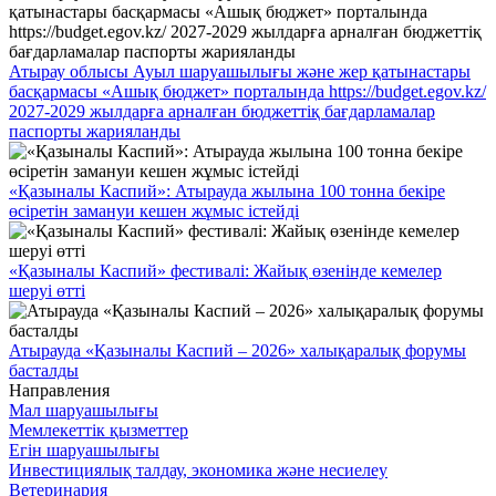
Атырау облысы Ауыл шаруашылығы және жер қатынастары
басқармасы «Ашық бюджет» порталында https://budget.egov.kz/
2027-2029 жылдарға арналған бюджеттіқ бағдарламалар
паспорты жарияланды
«Қазыналы Каспий»: Атырауда жылына 100 тонна бекіре
өсіретін замануи кешен жұмыс істейді
«Қазыналы Каспий» фестивалі: Жайық өзенінде кемелер
шеруі өтті
Атырауда «Қазыналы Каспий – 2026» халықаралық форумы
басталды
Направления
Мал шаруашылығы
Мемлекеттік қызметтер
Егін шаруашылығы
Инвестициялық талдау, экономика және несиелеу
Ветеринария