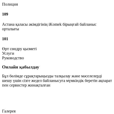
Полиция
109
Астана қаласы әкімдігінің iKomek бірыңғай байланыс
орталығы
101
Өрт сөндру қызметі
Услуги
Руководство
Онлайн қабылдау
Бұл бөлімде сұрақтарыңызды талқылау және мәселелерді
шешу үшін сізге жедел байланысуға мүмкіндік беретін ақпарат
пен сервистер жинақталған
Өту
Галерея