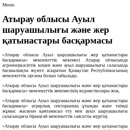
Меню
Атырау облысы Ауыл
шаруашылығы және жер
қатынастары басқармасы
«Атырау облысы Ауыл шаруашылығы жер қатынастары
басқармасы» мемлекеттік мекемесі Атырау облысында
агроөнеркәсіптік кешен және ауыл шаруашылығы саласында
басшылықты жүзеге асыратын Қазақстан Республикасының
мемлекеттік органы болып табылады.
«Атырау облысы Ауыл шаруашылығы және жер қатынастары
басқармасы» мемлекеттік мекемесінің ведомстволары жоқ.
«Атырау облысы Ауыл шаруашылығы және жер қатынастары
басқармасы» аграрлық секторының ұтымды және тиімді
жұмыс жасауын қамтамасыз ету мен ауыл шаруашылығы
саласындағы бірыңғай мемлекеттік саясатты жүргізу.
«Атырау облысы Ауыл шаруашылығы және жер қатынастары