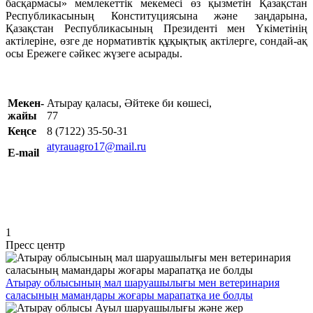
басқармасы» мемлекеттік мекемесі өз қызметін Қазақстан
Республикасының Конституциясына және заңдарына,
Қазақстан Республикасының Президенті мен Үкіметінің
актілеріне, өзге де нормативтік құқықтық актілерге, сондай-ақ
осы Ережеге сәйкес жүзеге асырады.
Мекен-
Атырау қаласы, Әйтеке би көшесi,
жайы
77
Кеңсе
8 (7122) 35-50-31
atyrauagro17@mail.ru
E-mail
1
Пресс центр
Атырау облысының мал шаруашылығы мен ветеринария
саласының мамандары жоғары марапатқа ие болды