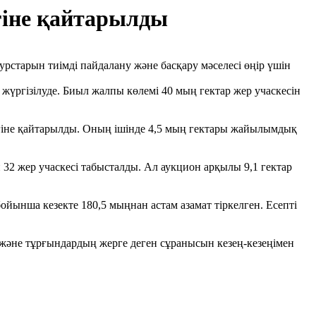
гіне қайтарылды
рстарын тиімді пайдалану және басқару мәселесі өңір үшін
үргізілуде. Биыл жалпы көлемі 40 мың гектар жер учаскесін
ігіне қайтарылды. Оның ішінде 4,5 мың гектары жайылымдық
2 жер учаскесі табысталды. Ал аукцион арқылы 9,1 гектар
ойынша кезекте 180,5 мыңнан астам азамат тіркелген. Есепті
 және тұрғындардың жерге деген сұранысын кезең-кезеңімен