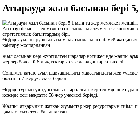
Атырауда жыл басынан бері 5
Атырау облысы – еліміздің батысындағы әлеуметтік-экономикал
стратегиялық бағыттардың бірі.
Өңірде ауыл шаруашылығы мақсатындағы игерілмей жатқан жерл
қайтару жоспарланған.
Жыл басынан бері жүргізілген шаралар нәтижесінде жалпы аум
жерлер болса, 0,6 мың гектары өзге де алқаптарға тиесілі.
Сонымен қатар, ауыл шаруашылығы мақсатындағы жер учаскелер
болатын 7 жер учаскесі берілді.
Өңірде тұрғын үй құрылысына арналған жер телімдеріне сұраныс
кезеңде осы мақсатта 58 жер учаскесі берілді.
Жалпы, атқарылып жатқан жұмыстар жер ресурстарын тиімді па
қамтамасыз етуге бағытталған.