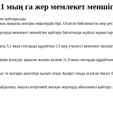
,1 мың га жер мемлекет менші
ық маңызы жоғары өңірлердің бірі. Осыған байланысты жер ресу
ерді мемлекет меншігіне қайтару бағытында жүйелі жұмыстар ж
ағы 5,1 мың гектарды құрайтын 13 жер учаскесі мемлекет менш
ін конкурс арқылы жалпы көлемі 11,9 мың гектарды құрайтын 3
 та жоғары деңгейде қалып отыр. Қазіргі таңда аталған бағыт б
йдалану, заңсыз игерілмей жатқан жерлерді айналымға қайтару