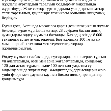
жұқпалы аурулардың таралуын болдырмау мақсатында
жүргізілуде. Жеке сектор тұрғындарына уландырғыш заттар
тегін таратылып, қауіпсіздік техникасы бойынша нұсқаулық
берілуде.
Бұған қоса, Астанада масаларға қарсы дезинсекциялық жұмыс
белсенді түрде жүргізіліп жатыр. 28 сәуірден бастап ашық
аумақтарды өңдеу жұмысы басталды. Қазірдің өзінде 8 000
гектардан астам аумақ өңделді. Бұл жұмысқа 100-ге жуық
маман, арнайы техника мен термогенераторлар
жұмылдырылған.
Өңдеу жұмысы саябақтарда, гүлзарларда, көшелерде, тұрғын
үй алаптарында, өзен мен арна жағалауларында, сондай-ақ
120-дан астам тұрақты және 100-ден көп уақытша су
айдындарында жүргізілуде. Жәндіктердің дернәсілдерін жою
үшін флора мен фаунаға қауіпсіз биологиялық препараттар
қолданылуда.