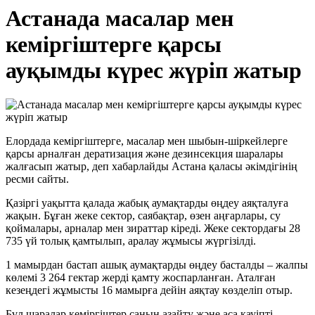
Астанада масалар мен
кеміргіштерге қарсы
ауқымды күрес жүріп жатыр
Елордада кеміргіштерге, масалар мен шыбын-шіркейлерге
қарсы арналған дератизация және дезинсекция шаралары
жалғасып жатыр, деп хабарлайды Астана қаласы әкімдігінің
ресми сайты.
Қазіргі уақытта қалада жабық аумақтарды өңдеу аяқталуға
жақын. Бұған жеке сектор, саябақтар, өзен аңғарлары, су
қоймалары, арналар мен зираттар кіреді. Жеке сектордағы 28
735 үй толық қамтылып, аралау жұмысы жүргізілді.
1 мамырдан бастап ашық аумақтарды өңдеу басталды – жалпы
көлемі 3 264 гектар жерді қамту жоспарланған. Аталған
кезеңдегі жұмысты 16 мамырға дейін аяқтау көзделіп отыр.
Бұл шаралар кеміргіштер санын азайту және аса қауіпті