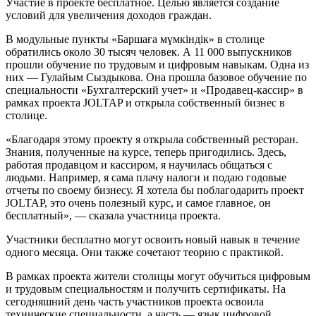
Участие в проекте бесплатное. Целью является создание
условий для увеличения доходов граждан.
В модульные пункты «Бaршaғa мүмкіндік» в столице
обратились около 30 тысяч человек. А 11 000 выпускников
прошли обучение по трудовым и цифровым навыкам. Одна из
них — Гулайым Сыздыкова. Она прошла базовое обучение по
специальности «Бухгалтерский учет» и «Продавец-кассир» в
рамках проекта JOLTAP и открыла собственный бизнес в
столице.
«Благодаря этому проекту я открыла собственный ресторан.
Знания, полученные на курсе, теперь пригодились. Здесь,
работая продавцом и кассиром, я научилась общаться с
людьми. Например, я сама плачу налоги и подаю годовые
отчеты по своему бизнесу. Я хотела бы поблагодарить проект
JOLTAP, это очень полезный курс, и самое главное, он
бесплатный», — сказала участница проекта.
Участники бесплатно могут освоить новый навык в течение
одного месяца. Они также сочетают теорию с практикой.
В рамках проекта жители столицы могут обучиться цифровым
и трудовым специальностям и получить сертификаты. На
сегодняшний день часть участников проекта освоила
технические специальности, а часть — язык цифровой