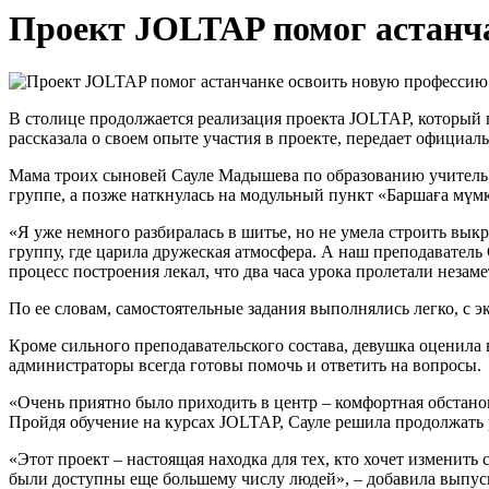
Проект JOLTAP помог астанч
В столице продолжается реализация проекта JOLTAP, который
рассказала о своем опыте участия в проекте, передает официал
Мама троих сыновей Сауле Мадышева по образованию учитель, 
группе, а позже наткнулась на модульный пункт «Баршаға мүмкі
«Я уже немного разбиралась в шитье, но не умела строить вык
группу, где царила дружеская атмосфера. А наш преподаватель
процесс построения лекал, что два часа урока пролетали незаме
По ее словам, самостоятельные задания выполнялись легко, с 
Кроме сильного преподавательского состава, девушка оценил
администраторы всегда готовы помочь и ответить на вопросы.
«Очень приятно было приходить в центр – комфортная обстанов
Пройдя обучение на курсах JOLTAP, Сауле решила продолжать 
«Этот проект – настоящая находка для тех, кто хочет изменит
были доступны еще большему числу людей», – добавила выпус