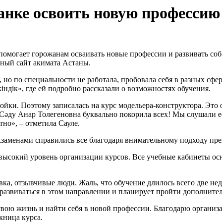
анке освоить новую профессию
 помогает горожанам осваивать новые профессии и развивать с
ьный сайт акимата Астаны.
но по специальности не работала, пробовала себя в разных сфе
ндік», где ей подробно рассказали о возможностях обучения.
ройки. Поэтому записалась на курс модельера-конструктора. Это
 Сәду Анар Толегеновна буквально покорила всех! Мы слушали е
тно», – отметила Сауле.
экзаменами справились все благодаря внимательному подходу пр
а высокий уровень организации курсов. Все учебные кабинеты 
ка, отзывчивые люди. Жаль, что обучение длилось всего две неде
развиваться в этом направлении и планирует пройти дополните
ь свою жизнь и найти себя в новой профессии. Благодарю органи
кница курса.