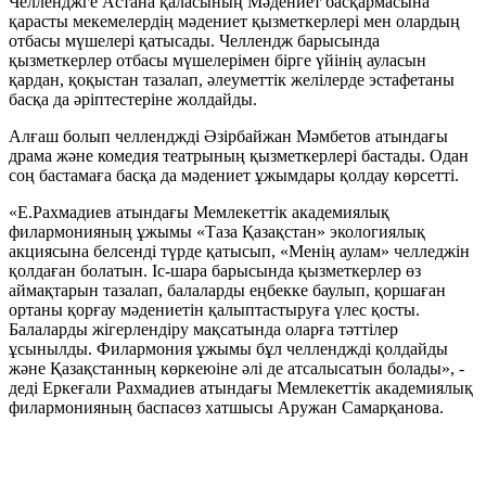
Челленджге Астана қаласының Мәдениет басқармасына
қарасты мекемелердің мәдениет қызметкерлері мен олардың
отбасы мүшелері қатысады. Челлендж барысында
қызметкерлер отбасы мүшелерімен бірге үйінің ауласын
қардан, қоқыстан тазалап, әлеуметтік желілерде эстафетаны
басқа да әріптестеріне жолдайды.
Алғаш болып челленджді Әзірбайжан Мәмбетов атындағы
драма және комедия театрының қызметкерлері бастады. Одан
соң бастамаға басқа да мәдениет ұжымдары қолдау көрсетті.
«Е.Рахмадиев атындағы Мемлекеттік академиялық
филармонияның ұжымы «Таза Қазақстан» экологиялық
акциясына белсенді түрде қатысып, «Менің аулам» челледжін
қолдаған болатын. Іс-шара барысында қызметкерлер өз
аймақтарын тазалап, балаларды еңбекке баулып, қоршаған
ортаны қорғау мәдениетін қалыптастыруға үлес қосты.
Балаларды жігерлендіру мақсатында оларға тәттілер
ұсынылды. Филармония ұжымы бұл челленджді қолдайды
және Қазақстанның көркеюіне әлі де атсалысатын болады», -
деді Еркеғали Рахмадиев атындағы Мемлекеттік академиялық
филармонияның баспасөз хатшысы Аружан Самарқанова.