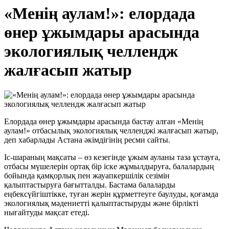
«Менің аулам!»: елордада
өнер ұжымдары арасында
экологиялық челлендж
жалғасып жатыр
Елордада өнер ұжымдары арасында бастау алған «Менің
аулам!» отбасылық экологиялық челленджі жалғасып жатыр,
деп хабарлады Астана әкімдігінің ресми сайты.
Іс-шараның мақсаты – өз кезегінде ұжым ауланы таза ұстауға,
отбасы мүшелерін ортақ бір іске жұмылдыруға, балалардың
бойында қамқорлық пен жауапкершілік сезімін
қалыптастыруға бағытталды. Бастама балаларды
еңбексүйгіштікке, туған жерін құрметтеуге баулуды, қоғамда
экологиялық мәдениетті қалыптастыруды және бірлікті
нығайтуды мақсат етеді.