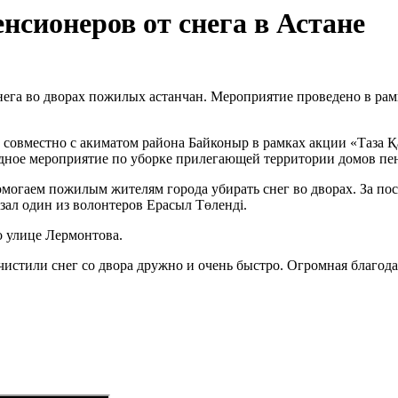
нсионеров от снега в Астане
га во дворах пожилых астанчан. Мероприятие проведено в рамк
совместно с акиматом района Байконыр в рамках акции «Таза 
едное мероприятие по уборке прилегающей территории домов пе
омогаем пожилым жителям города убирать снег во дворах. За по
азал один из волонтеров Ерасыл Төленді.
 улице Лермонтова.
истили снег со двора дружно и очень быстро. Огромная благода