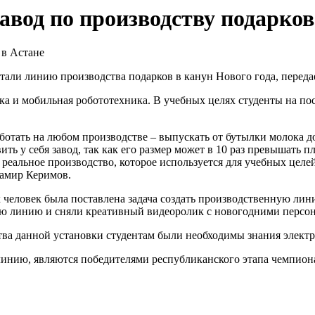
вод по производству подарков
 линию производства подарков в канун Нового года, передае
ка и мобильная робототехника. В учебных целях студенты на п
отать на любом производстве – выпускать от бутылки молока до 
ить у себя завод, так как его размер может в 10 раз превышать
альное производство, которое используется для учебных целей"
мир Керимов.
х человек была поставлена задача создать производственную ли
ю линию и сняли креативный видеоролик с новогодними персо
ства данной установки студентам были необходимы знания элект
нию, являются победителями республиканского этапа чемпионат