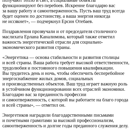
получают тепло и свет, а социальные объекты
функционируют без перебоев. Искренне благодарю вас
за вашу работу и самоотверженность. Пусть ваш труд всегда
будет оценен по достоинству, а ваша энергия никогда
не иссякнет», — подчеркнул Ерсин Отебаев.
Поздравления прозвучали и от председателя столичного
маслихата Ерлана Каналимова, который также отметил
важность энергетической отрасли для социально-
экономического развития страны.
«Энергетика — основа стабильности и развития столицы
и всей страны. Ваша работа требует высокой ответственности,
трудолюбия и постоянного повышения квалификации.
Вы трудитесь день и ночь, чтобы обеспечить бесперебойное
энергоснабжение жилых домов, социальных
и производственных объектов. Ваш труд играет важную роль
в устойчивом функционировании всех отраслей экономики.
Благодарю вас за преданность профессии
и самоотверженность, с которой вы работаете на благо города
и всей страны», — отметил он.
Энергетиков наградили благодарственными письмами
и почетными грамотами за высокий профессионализм,
самоотверженность и долгие годы преданного служения делу.