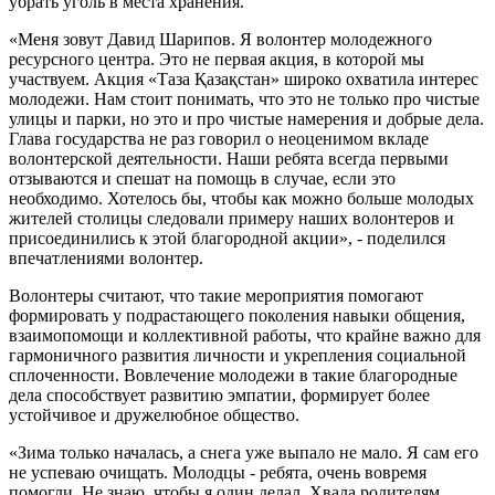
убрать уголь в места хранения.
«Меня зовут Давид Шарипов. Я волонтер молодежного
ресурсного центра. Это не первая акция, в которой мы
участвуем. Акция «Таза Қазақстан» широко охватила интерес
молодежи. Нам стоит понимать, что это не только про чистые
улицы и парки, но это и про чистые намерения и добрые дела.
Глава государства не раз говорил о неоценимом вкладе
волонтерской деятельности. Наши ребята всегда первыми
отзываются и спешат на помощь в случае, если это
необходимо. Хотелось бы, чтобы как можно больше молодых
жителей столицы следовали примеру наших волонтеров и
присоединились к этой благородной акции», - поделился
впечатлениями волонтер.
Волонтеры считают, что такие мероприятия помогают
формировать у подрастающего поколения навыки общения,
взаимопомощи и коллективной работы, что крайне важно для
гармоничного развития личности и укрепления социальной
сплоченности. Вовлечение молодежи в такие благородные
дела способствует развитию эмпатии, формирует более
устойчивое и дружелюбное общество.
«Зима только началась, а снега уже выпало не мало. Я сам его
не успеваю очищать. Молодцы - ребята, очень вовремя
помогли. Не знаю, чтобы я один делал. Хвала родителям,