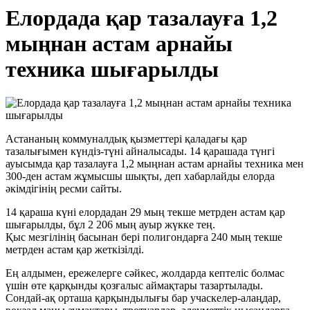
Елордада қар тазалауға 1,2
мыңнан астам арнайы
техника шығарылды
Астананың коммуналдық қызметтері қаладағы қар
тазалығымен күндіз-түні айналысады. 14 қарашада түнгі
ауысымда қар тазалауға 1,2 мыңнан астам арнайы техника мен
300-ден астам жұмысшы шықты, деп хабарлайды елорда
әкімдігінің ресми сайты.
14 қараша күні елордадан 29 мың текше метрден астам қар
шығарылды, бұл 2 206 мың ауыр жүкке тең.
Қыс мезгілінің басынан бері полигондарға 240 мың текше
метрден астам қар жеткізілді.
Ең алдымен, ережелерге сәйкес, жолдарда кептеліс болмас
үшін өте қарқынды қозғалыс аймақтары тазартылады.
Сондай-ақ орташа қарқындылығы бар учаскелер-алаңдар,