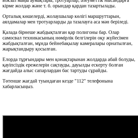
вокзал маңы аумақтары, тротуарлар, әлеуметтік нысандарға
кірме жолдар және т. б. орындар қардан тазартылады.
Орталық көшелерді, жолаушылар көлігі маршруттарын,
аялдамалар мен тротуарларды да тазалауға аса мән беріледі.
Қалада бірнеше жабдықталған қар полигоны бар. Олар
самосвал техникасының нөмірлік белгілерін оқу жүйесімен
жабдықталған, мұнда бейнебақылау камералары орнатылған,
жарықтандыру қосылған.
Елорда тұрғындары мен қонақтарынан жолдарда абай болуды,
қауіпсіздік ережелерін сақтауды, дауылды ескерту болған
жағдайда алыс сапарлардан бас тартуды сұрайды.
Төтенше жағдай туындаған кезде "112" телефонына
хабарласыңыз.