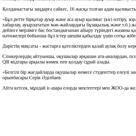
Қолданыстағы заңдарға сәйкес, 16 жасқа толған адам қылмыст
«Бұл ретте бірқатар ауыр және аса ауыр қылмыс (кісі өлтіру, зор
хабарлау, ауырлататын мән-жайлардағы бұзақылық және т.б.)
дейінге мерзімге бас бостандығынан айыру түріндегі жазаны қ
нәтижелері бойынша бұл істер шешім қабылдау үшін сотқа жібер
Дәрістің мақсаты - жастарға қателіктерден қалай аулақ болу кере
Спикерлердің айтуынша, оқушылар әрқашан ата-аналардан, пси
QR кодтары арқылы көмек пен қолдау сұрай алады.
«Белгілі бір жағдайларда оқушылар немесе студенттер елеулі 
орынбасары Серік Әділбаев.
Айта кетсек, мұндай іс-шара елорда мектептері мен ЖОО-да жел