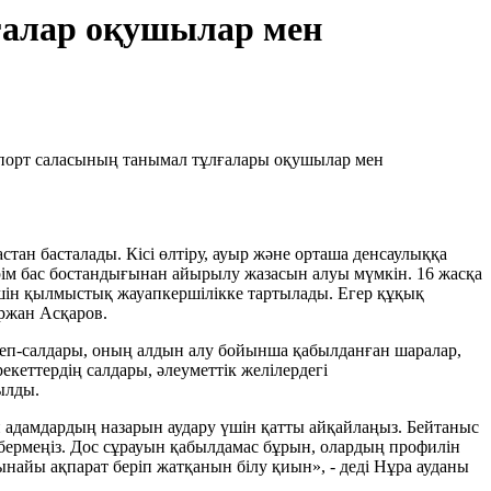
лғалар оқушылар мен
 спорт саласының танымал тұлғалары оқушылар мен
стан басталады. Кісі өлтіру, ауыр және орташа денсаулыққа
ірім бас бостандығынан айырылу жазасын алуы мүмкін. 16 жасқа
шін қылмыстық жауапкершілікке тартылады. Егер құқық
ыржан Асқаров.
беп-салдары, оның алдын алу бойынша қабылданған шаралар,
кеттердің салдары, әлеуметтік желілердегі
ылды.
қан адамдардың назарын аудару үшін қатты айқайлаңыз. Бейтаныс
ібермеңіз. Дос сұрауын қабылдамас бұрын, олардың профилін
шынайы ақпарат беріп жатқанын білу қиын», - деді Нұра ауданы