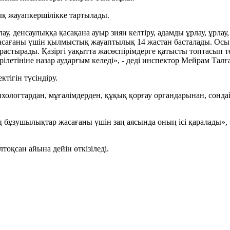
ық жауапкершілікке тартылады.
лау, денсаулыққа қасақана ауыр зиян келтіру, адамды ұрлау, ұрлау,
 жасағаны үшін қылмыстық жауаптылық 14 жастан басталады. Ос
арастырады. Қазіргі уақытта жасөспірімдерге қатысты топтасып 
ілетініне назар аударғым келеді», - деді инспектор Мейрам Тал
ктігін түсіндіру.
хологтардан, мұғалімдерден, құқық қорғау органдарынан, сонда
заң бұзушылықтар жасағаны үшін заң аясында оның ісі қаралады»,
тоқсан айына дейін өткізіледі.