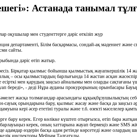
елешегі»: Астанада танымал тұ
ция департаменті, Білім басқармасы, сондай-ақ мәдениет және
есми сайты.
ырыбында дәріс өтіп жатыр.
бересіз. Бірқатар қылмыс бойынша қылмыстық жауапкершілік 14 жа
ұзақылық – осы қылмыстардың барлығында 14 жастан асқан жасөсп
е есірткі мен қарудың заңсыз айналымы мен оларды сақтағаны ү
ауап береді», - деді Нұра ауданы прокурорының орынбасары Бау
, кәмелет жасқа толмағандар арасындағы құқықбұзушылықтың се
-сауық орындарына бару, қылмыс жасау және басқа да заңсыз әре
ына кері әсер ететіні туралы және т.б. өзекті мәселелер қамт
жерге бару керек. Егер көлікке күштеп отырғызса, өтіп бара жат
хабарлауыңыз керек, оның хаттарына жауап бермеңіз және SMS ж
йде адамдар өздерін басқа адам ретінде көрсетеді және олардың 
скелік инспекторы Мейрам Талғатұлы.