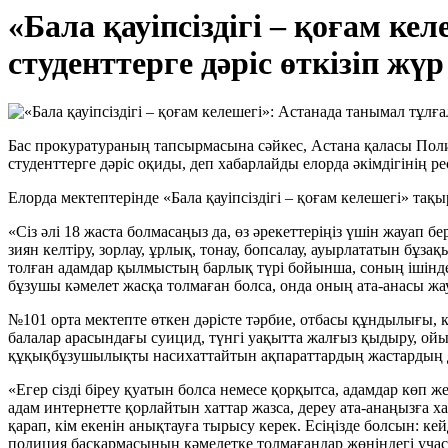
«Бала қауіпсіздігі – қоғам к
студенттерге дәріс өткізіп жүр
Бас прокуратураның тапсырмасына сәйкес, Астана қаласы Поли
студенттерге дәріс оқиды, деп хабарлайды елорда әкімдігінің р
Елорда мектептерінде «Бала қауіпсіздігі – қоғам келешегі» тақ
«Сіз әлі 18 жаста болмасаңыз да, өз әрекеттеріңіз үшін жауап 
зиян келтіру, зорлау, ұрлық, тонау, бопсалау, ауырлататын б
толған адамдар қылмыстың барлық түрі бойынша, соның ішінд
бұзушы кәмелет жасқа толмаған болса, онда оның ата-анасы ж
№101 орта мектепте өткен дәрісте тәрбие, отбасы құндылығы
балалар арасындағы суицид, түнгі уақытта жалғыз қыдыру, ойын
құқықбұзушылықты насихаттайтын ақпараттардың жастардың даму
«Егер сізді біреу қуатын болса немесе қорқытса, адамдар көп 
адам интернетте қорлайтын хаттар жазса, дереу ата-анаңызға 
қарап, кім екенін анықтауға тырысу керек. Есіңізде болсын: ке
полиция басқармасының кәмелетке толмағандар жөніндегі уча