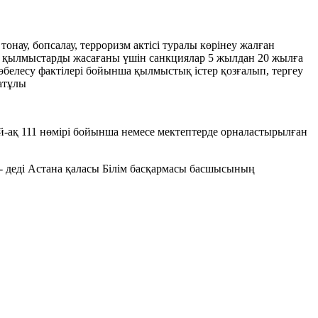
 тонау, бопсалау, терроризм актісі туралы көрінеу жалған
ы қылмыстарды жасағаны үшін санкциялар 5 жылдан 20 жылға
төбелесу фактілері бойынша қылмыстық істер қозғалып, тергеу
ғатұлы
й-ақ 111 нөмірі бойынша немесе мектептерде орналастырылған
 - деді Астана қаласы Білім басқармасы басшысының