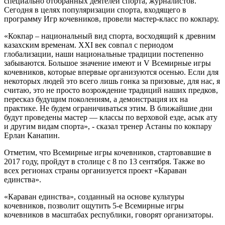
специально отобранных деятелей спорта, журналистов.
Сегодня в целях популяризации спорта, входящего в
программу Игр кочевников, провели мастер-класс по кокпару.
«Кокпар – национальный вид спорта, восходящий к древним
казахским временам. XXI век совпал с периодом
глобализации, наши национальные традиции постепенно
забываются. Большое значение имеют и V Всемирные игры
кочевников, которые впервые организуются осенью. Если для
некоторых людей это всего лишь гонка за призовые, для нас, я
считаю, это не просто возрождение традиций наших предков,
пересказ будущим поколениям, а демонстрация их на
практике. Не будем ограничиваться этим. В ближайшие дни
будут проведены мастер — классы по верховой езде, асык ату
и другим видам спорта», - сказал тренер Астаны по кокпару
Ерлан Канапин.
Отметим, что Всемирные игры кочевников, стартовавшие в
2017 году, пройдут в столице с 8 по 13 сентября. Также во
всех регионах страны организуется проект «Караван
единства».
«Караван единства», созданный на основе культуры
кочевников, позволит ощутить 5-е Всемирные игры
кочевников в масштабах республики, говорят организаторы.