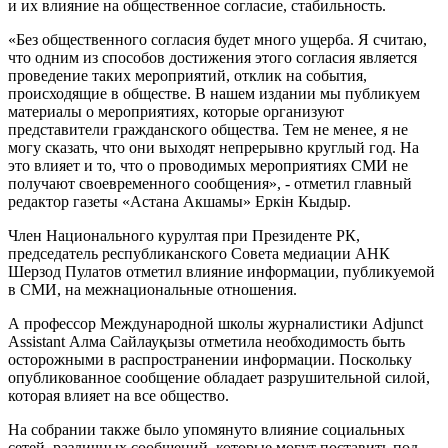
и их влияние на общественное согласие, стабильность.
«Без общественного согласия будет много ущерба. Я считаю,
что одним из способов достижения этого согласия является
проведение таких мероприятий, отклик на события,
происходящие в обществе. В нашем издании мы публикуем
материалы о мероприятиях, которые организуют
представители гражданского общества. Тем не менее, я не
могу сказать, что они выходят непрерывно круглый год. На
это влияет и то, что о проводимых мероприятиях СМИ не
получают своевременного сообщения», - отметил главный
редактор газеты «Астана Акшамы» Еркін Кыдыр.
Член Национального курултая при Президенте РК,
председатель республиканского Совета медиации АНК
Шерзод Пулатов отметил влияние информации, публикуемой
в СМИ, на межнациональные отношения.
А профессор Международной школы журналистики Adjunct
Assistant Алма Сайлауқызы отметила необходимость быть
осторожными в распространении информации. Поскольку
опубликованное сообщение обладает разрушительной силой,
которая влияет на все общество.
На собрании также было упомянуто влияние социальных
сетей, различных сообщений, которые могут поставить под