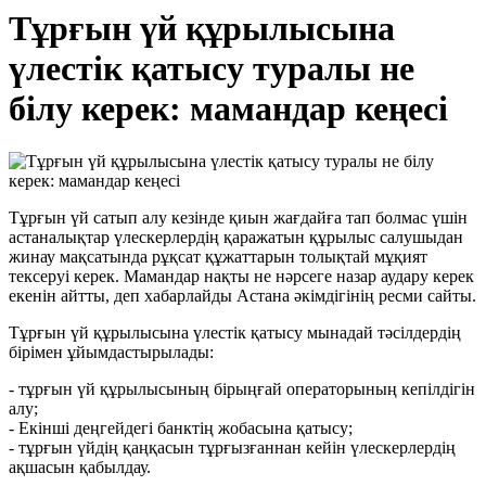
Тұрғын үй құрылысына
үлестік қатысу туралы не
білу керек: мамандар кеңесі
Тұрғын үй сатып алу кезінде қиын жағдайға тап болмас үшін
астаналықтар үлескерлердің қаражатын құрылыс салушыдан
жинау мақсатында рұқсат құжаттарын толықтай мұқият
тексеруі керек. Мамандар нақты не нәрсеге назар аудару керек
екенін айтты, деп хабарлайды Астана әкімдігінің ресми сайты.
Тұрғын үй құрылысына үлестік қатысу мынадай тәсілдердің
бірімен ұйымдастырылады:
- тұрғын үй құрылысының бірыңғай операторының кепілдігін
алу;
- Екінші деңгейдегі банктің жобасына қатысу;
- тұрғын үйдің қаңқасын тұрғызғаннан кейін үлескерлердің
ақшасын қабылдау.