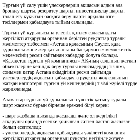
Тұрғын үй салу үшін үлескерлердің ақшасын алдын ала
брондау шарты, резервтеу шарты, инвестициялау шарты,
талап ету құқығын басқаға беру шарты арқылы өзге
тәсілдермен қабылдауға тыйым салынады.
Тұрғын үй құрылысына үлестік қатысу саласындағы
жергілікті атқарушы органнан берілген рұқсаттар туралы
мәліметтер тізбесімен «Астана қаласының Сәулет, қала
құрылысы және жер қатынастары басқармасы» мемлекеттік
мекемесінің ресми сайтынан хабардар болуға болады.
«Қазақстан тұрғын үй компаниясы» АҚ-ның салынып жатқан
объектілеріне кепілдік беру туралы келісімдердің тізілімі,
сонымен қатар Астана әкімдігінің ресми сайтында
үлескерлердің ақшасын қабылдауға рұқсаты жоқ салынып
жатқан көппәтерлі тұрғын үй кешендерінің тізімі жүйелі түрде
жарияланады.
Азаматтар тұрғын үй құрылысына үлестік қатысу туралы
шарт жасамас бұрын бірнеше ережені білуі керек:
- шарт жазбаша нысанда жасалады және ол жергілікті
атқарушы органда есепке қойылған сәттен бастап жасалған
болып есептеледі;
- үлескерлердің ақшасын қабылдауды уәкілетті компания
жергілікті атқарушы органның рұқсаты негізінде жүзеге