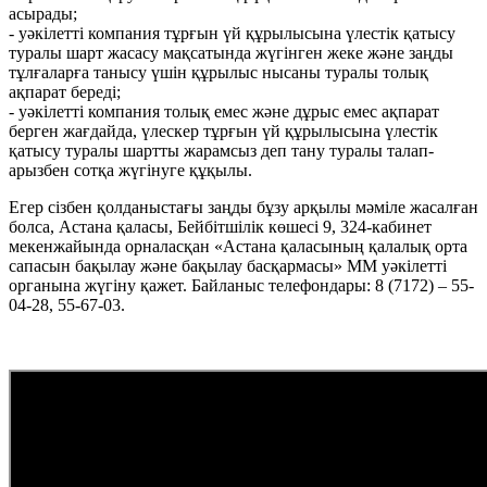
асырады;
- уәкілетті компания тұрғын үй құрылысына үлестік қатысу
туралы шарт жасасу мақсатында жүгінген жеке және заңды
тұлғаларға танысу үшін құрылыс нысаны туралы толық
ақпарат береді;
- уәкілетті компания толық емес және дұрыс емес ақпарат
берген жағдайда, үлескер тұрғын үй құрылысына үлестік
қатысу туралы шартты жарамсыз деп тану туралы талап-
арызбен сотқа жүгінуге құқылы.
Егер сізбен қолданыстағы заңды бұзу арқылы мәміле жасалған
болса, Астана қаласы, Бейбітшілік көшесі 9, 324-кабинет
мекенжайында орналасқан «Астана қаласының қалалық орта
сапасын бақылау және бақылау басқармасы» ММ уәкілетті
органына жүгіну қажет. Байланыс телефондары: 8 (7172) – 55-
04-28, 55-67-03.