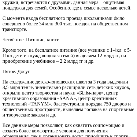
кружки, встречаются с друзьями, данная мера – ощутимая
поддержка для семей. Особенно, где в семье несколько детей.
С момента ввода бесплатного проезда школьниками было
совершено более 34 млн 300 тыс. поездок на общественном
транспорте.
Четвёртое. Питание, книги
Кроме того, на бесплатное питание (все ученики с 1-4кл, с 5-
11кл дети из нуждающихся семей) выделяем 12 млрд тг, на
приобретение учебников – 2,2 млрд тг и др.
Пятое. Досуг
На содержание детско-юношеских школ за 3 года выделили
8,5 млрд тенге, значительно расширили сеть детских клубов,
открыли центр творчества и науки «Білім-парк», центр
креативного образования «SANA», центр креативных
технологий «TANYM», благоустроили порядка 750 дворов и
общественных пространств, выделяем госзаказ на спортивные
и творческие заказы и др.
Все данные меры позволяют, как охватить соцпомощью и
создать более комфортные условия для получения
образования, так и организовать досуг, приобщить к спорту», -