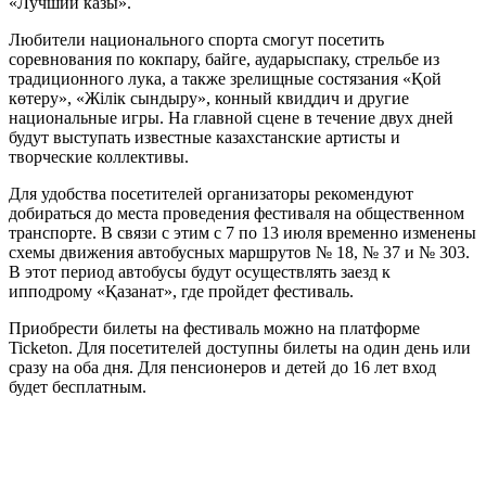
«Лучший казы».
Любители национального спорта смогут посетить
соревнования по кокпару, байге, аударыспаку, стрельбе из
традиционного лука, а также зрелищные состязания «Қой
көтеру», «Жілік сындыру», конный квиддич и другие
национальные игры. На главной сцене в течение двух дней
будут выступать известные казахстанские артисты и
творческие коллективы.
Для удобства посетителей организаторы рекомендуют
добираться до места проведения фестиваля на общественном
транспорте. В связи с этим с 7 по 13 июля временно изменены
схемы движения автобусных маршрутов № 18, № 37 и № 303.
В этот период автобусы будут осуществлять заезд к
ипподрому «Қазанат», где пройдет фестиваль.
Приобрести билеты на фестиваль можно на платформе
Ticketon. Для посетителей доступны билеты на один день или
сразу на оба дня. Для пенсионеров и детей до 16 лет вход
будет бесплатным.