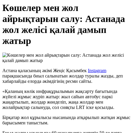
Көшелер мен жол
айрықтарын салу: Астанада
жол желісі қалай дамып
жатыр
Астана қаласының әкімі Жеңіс Қасымбек
Instagram
парақшасында биыл салынатын жолдар туралы жазды, деп
хабарлайды елорда әкімдігінің ресми сайты.
«Қаланың көлік инфрақұрылымын жақсарту бағытында
жүйелі жұмыс жүріп жатыр: жыл сайын автобус паркі
жаңартылып, жолдар жөнделіп, жаңа жолдар мен
жолайрықтар салынуда, сол сияқты LRT іске қосылды.
Бірқатар жол құрылысы нысанында атқарылып жатқан жұмыс
барысымен таныстым.
Биыл жалпы ұзындығы 60 шақырымға жететін 50-ге тарта