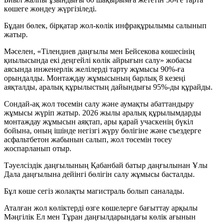
көшеге жөндеу жүргізіледі.
Бұдан бөлек, бірқатар жол-көлік инфрақұрылымы салынып
жатыр.
Мәселен, «Тілендиев даңғылы мен Бейсекова көшесінің
қиылысында екі деңгейлі көлік айрығын салу» жобасы
аясында инженерлік желілерді тарту жұмысы 90%-ға
орындалды. Монтаждау жұмысының барлық 8 кезеңі
аяқталды, аралық құрылыстың дайындығы 95%-ды құрайды.
Сондай-ақ жол төсемін салу және аумақты абаттандыру
жұмысы жүріп жатыр. 2026 жылы аралық құрылымдарды
монтаждау жұмысын аяқтап, ары қарай учаскенің бүкіл
бойына, оның ішінде негізгі жүру бөлігіне және съездерге
асфальтбетон жабынын салып, жол төсемін төсеу
жоспарланып отыр.
Тәуелсіздік даңғылының Қабанбай батыр даңғылынан Ұлы
Дала даңғылына дейінгі бөлігін салу жұмысы басталды.
Бұл көше сегіз жолақты магистраль болып саналады.
Аталған жол көліктерді өзге көшелерге бағыттау арқылы
Мәңгілік Ел мен Тұран даңғылдарындағы көлік ағынын