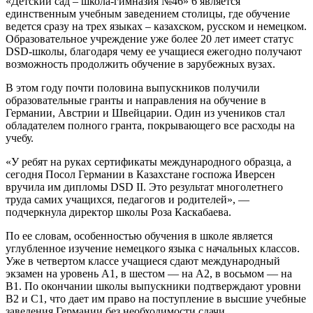
«Детский сад – школа-гимназия №46» 6 является
единственным учебным заведением столицы, где обучение
ведется сразу на трех языках – казахском, русском и немецком.
Образовательное учреждение уже более 20 лет имеет статус
DSD-школы, благодаря чему ее учащиеся ежегодно получают
возможность продолжить обучение в зарубежных вузах.
В этом году почти половина выпускников получили
образовательные гранты и направления на обучение в
Германии, Австрии и Швейцарии. Один из учеников стал
обладателем полного гранта, покрывающего все расходы на
учебу.
«У ребят на руках сертификаты международного образца, а
сегодня Посол Германии в Казахстане госпожа Иверсен
вручила им дипломы DSD II. Это результат многолетнего
труда самих учащихся, педагогов и родителей», —
подчеркнула директор школы Роза Каскабаева.
По ее словам, особенностью обучения в школе является
углубленное изучение немецкого языка с начальных классов.
Уже в четвертом классе учащиеся сдают международный
экзамен на уровень A1, в шестом — на A2, в восьмом — на
B1. По окончании школы выпускники подтверждают уровни
B2 и C1, что дает им право на поступление в высшие учебные
заведения Германии без необходимости сдачи