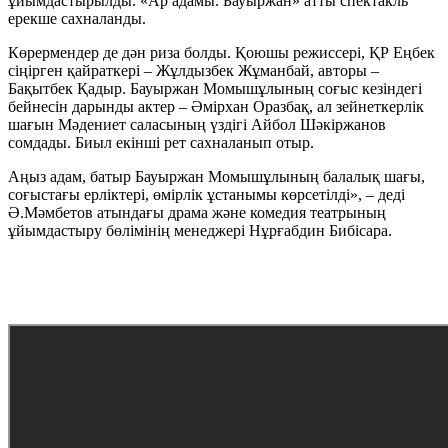
ұйымдастырылды. «Ар адамы. Бауыржан» атты спектакль
ерекше сахналанды.
Көрермендер де дән риза болды. Қоюшы режиссері, ҚР Еңбек
сіңірген қайраткері – Жұлдызбек Жұманбай, авторы –
Бақытбек Қадыр. Бауыржан Момышұлының соғыс кезіндегі
бейнесін дарынды актер – Әмірхан Оразбақ, ал зейнеткерлік
шағын Мәдениет саласының үздігі Айбол Шәкіржанов
сомдады. Биыл екінші рет сахналанып отыр.
Аңыз адам, батыр Бауыржан Момышұлының балалық шағы,
соғыстағы ерліктері, өмірлік ұстанымы көрсетілді», – деді
Ә.Мәмбетов атындағы драма және комедия театрының
ұйымдастыру бөлімінің менеджері Нұрғабдин Бибісара.