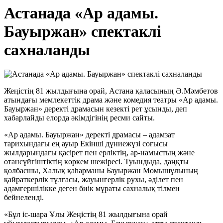
Астанада «Ар адамы.
Бауыржан» спектаклі
сахналанды
Жеңістің 81 жылдығына орай, Астана қаласының Ә.Мәмбетов
атындағы мемлекеттік драма және комедия театры «Ар адамы.
Бауыржан» деректі драмасын кезекті рет ұсынды, деп
хабарлайды елорда әкімдігінің ресми сайты.
«Ар адамы. Бауыржан» деректі драмасы – адамзат
тарихындағы ең ауыр Екінші дүниежүзі соғысы
жылдарындағы қасірет пен ерліктің, ар-намыстың және
отансүйгіштіктің көркем шежіресі. Туындыда, даңқты
қолбасшы, Халық қаһарманы Бауыржан Момышұлының
қайраткерлік тұлғасы, жауынгерлік рухы, әділет пен
адамгершілікке деген биік мұраты сахналық тілмен
бейнеленді.
«Бұл іс-шара Ұлы Жеңістің 81 жылдығына орай