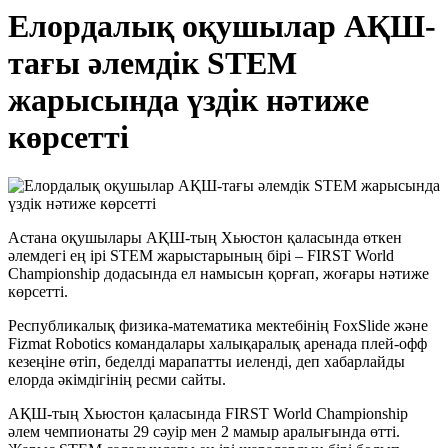
Елордалық оқушылар АҚШ-
тағы әлемдік STEM
жарысында үздік нәтиже
көрсетті
Астана оқушылары АҚШ-тың Хьюстон қаласында өткен
әлемдегі ең ірі STEM жарыстарының бірі – FIRST World
Championship додасында ел намысын қорғап, жоғары нәтиже
көрсетті.
Республикалық физика-математика мектебінің FoxSlide және
Fizmat Robotics командалары халықаралық аренада плей-офф
кезеңіне өтіп, беделді марапатты иеленді, деп хабарлайды
елорда әкімдігінің ресми сайты.
АҚШ-тың Хьюстон қаласында FIRST World Championship
әлем чемпионаты 29 сәуір мен 2 мамыр аралығында өтті.