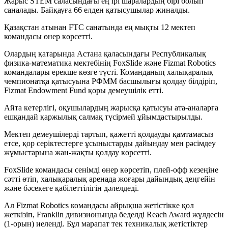
Жарыс STEM саласындағы ең ірі шаралардың бірі болып
саналады. Байқауға 66 елден қатысушылар жиналды.
Қазақстан атынан FTC санатында ең мықты 12 мектеп
командасы өнер көрсетті.
Олардың қатарында Астана қаласындағы Республикалық
физика-математика мектебінің FoxSlide және Fizmat Robotics
командалары ерекше көзге түсті. Команданың халықаралық
чемпионатқа қатысуына РФММ басшылығы қолдау білдіріп,
Fizmat Endowment Fund қоры демеушілік етті.
Айта кетерлігі, оқушылардың жарысқа қатысуы ата-аналарға
ешқандай қаржылық салмақ түсірмей ұйымдастырылды.
Мектеп демеушілерді тартып, қажетті қолдауды қамтамасыз
етсе, қор серіктестерге ұсыныстарды дайындау мен рәсімдеу
жұмыстарына жан-жақты қолдау көрсетті.
FoxSlide командасы сенімді өнер көрсетіп, плей-офф кезеңіне
сәтті өтіп, халықаралық аренада жоғары дайындық деңгейін
және бәсекеге қабілеттілігін дәлелдеді.
Ал Fizmat Robotics командасы айрықша жетістікке қол
жеткізіп, Franklin дивизионында беделді Reach Award жүлдесін
(1-орын) иеленді. Бұл марапат тек техникалық жетістіктер