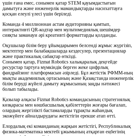
үшін ғана емес, сонымен қатар STEM қауымдастығын
дамытуға және инженерлік мамандықтарды насихаттауға
қосқан елеулі үлесі үшін беріледі.
Команда 4 миллионнан астам аудиторияны қамтып,
интерактивті QR-кодтар мен мультимедиялық шешімдер
сияқты заманауи әрі креативті форматтарды қолданды.
Оқушылар білім беру ұйымдарымен белсенді жұмыс жүргізіп,
мектептер мен балабақшаларда кездесулер, презентациялар
және практикалық сабақтар өткізді.
Сонымен қатар, Fizmat Robotics халықаралық деңгейде
ресурстар тартуға мүмкіндік берген жеке цифрлық
фандрайзинг платформасын әзірледі. Бұл жетістік РФММ-ның
мықты академиялық ортасының және Қазақстанда инженерлік
білім беруді жүйелі дамыту жұмысының заңды нәтижесі
болып табылады.
Қазылар алқасы Fizmat Robotics командасының стратегиялық
көзқарасы мен көшбасшылық қабілеттерін жоғары бағалап,
олардың жергілікті бастамаларды тұрақты жаһандық
экожүйеге айналдырудағы жетістігін ерекше атап өтті.
Елордалық екі команданың жарқын жетістігі, Республикалық
физика-математика мектебі ұжымының атқарған еңбегінің