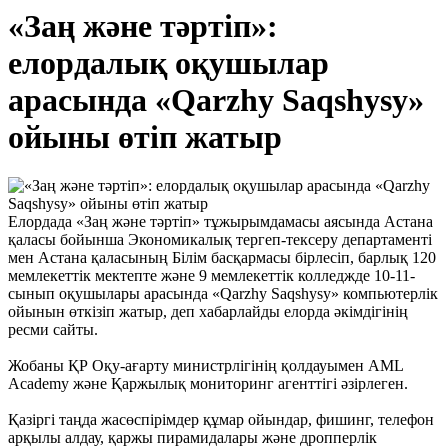
«Заң және тәртіп»:
елордалық оқушылар
арасында «Qarzhy Saqshysy»
ойыны өтіп жатыр
Елордада «Заң және тәртіп» тұжырымдамасы аясында Астана
қаласы бойынша Экономикалық тергеп-тексеру департаменті
мен Астана қаласының Білім басқармасы бірлесіп, барлық 120
мемлекеттік мектепте және 9 мемлекеттік колледжде 10-11-
сынып оқушылары арасында «Qarzhy Saqshysy» компьютерлік
ойынын өткізіп жатыр, деп хабарлайды елорда әкімдігінің
ресми сайты.
Жобаны ҚР Оқу-ағарту министрлігінің қолдауымен AML
Academy және Қаржылық мониторинг агенттігі әзірлеген.
Қазіргі таңда жасөспірімдер құмар ойындар, фишинг, телефон
арқылы алдау, қаржы пирамидалары және дропперлік