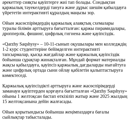
әрекеттер сияқты қауіптерге жиі тап болады. Сондықтан
қаржылық тәуекелдерді тануға және дұрыс шешім қабылдауға
үйрететін интерактивті құралдың маңызы зор.
Ойын жасөспірімдердің қаржылық алаяқтық схемалары
туралы білімін арттыруға бағытталған: қаржы пирамидалары,
дропперлік, фишинг, цифрлық гигиена және қауіпсіздік.
«Qarzhy Saqshysy» – 10-11-сынып оқушылары мен колледждің
1-2 курс студенттеріне бейімделген интерактивті
тапсырмалар, қысқа жағдайлар және қаржылық қауіпсіздік
бойынша сұрақтар жинақталған. Мұндай формат материалды
жақсы қабылдауға, қауіпсіз қаржылық дағдыларды нығайтуға
және цифрлық ортада сыни ойлау қабілетін қалыптастыруға
көмектеседі.
Қаржылық қауіпсіздікті арттыруға және жасөспірімдерді
заманауи қауіптерден қорғауға бағытталған «Qarzhy Saqshysy»
ойыны 1 желтоқсан бастап өткізіліп жатыр және 2025 жылдың
15 желтоқсанына дейін жалғасады.
Ойын қорытындысы бойынша жеңімпаздарға бағалы
сыйлықтар табысталады.