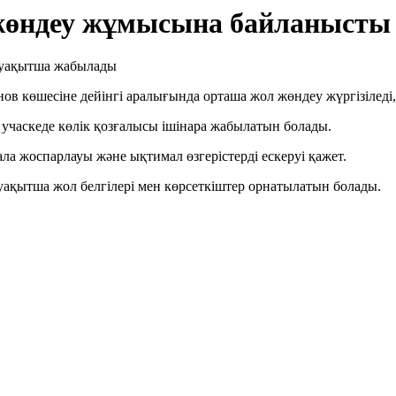
і жөндеу жұмысына байланыст
көшесіне дейінгі аралығында орташа жол жөндеу жүргізіледі, д
 учаскеде көлік қозғалысы ішінара жабылатын болады.
а жоспарлауы және ықтимал өзгерістерді ескеруі қажет.
 уақытша жол белгілері мен көрсеткіштер орнатылатын болады.