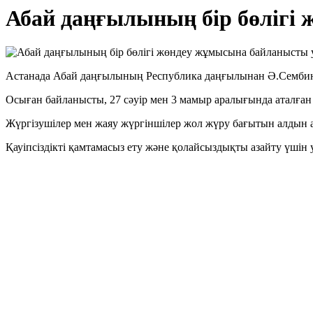
Абай даңғылының бір бөліг
Астанада Абай даңғылының Республика даңғылынан Ә.Сембинов 
Осыған байланысты, 27 сәуір мен 3 мамыр аралығында аталған
Жүргізушілер мен жаяу жүргіншілер жол жүру бағытын алдын ал
Қауіпсіздікті қамтамасыз ету және қолайсыздықты азайту үшін