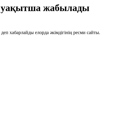
ы уақытша жабылады
еп хабарлайды елорда әкімдігінің ресми сайты.