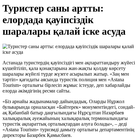
Туристер саны артты:
елордада қауіпсіздік
шаралары қалай іске асуда
Астанада туристердің қауіпсіздігі мен ақпараттандыру жүйесі
күшейтіліп, қала қонақтарына жан-жақты қолдау көрсету
шаралары жүйелі түрде жүзеге асырылып жатыр. «Заң мен
тәртіп» қағидаты аясында туристік полиция мен «Astana
Tourism» орталығы бірлесіп жұмыс істеуде, деп хабарлайды
елорда әкімдігінің ресми сайты.
«Біз арнайы жадынамалар дайындадық. Оларды Нұржол
бульварында орналасқан «Бәйтерек» монументіндегі, сондай-
ақ Қабанбай батыр даңғылындағы Нұрсұлтан Назарбаев
халықаралық әуежайының халықаралық терминалындағы
туристік ақпараттық орталықтардан алуға болады», – деді
«Astana Tourism» туризмді дамыту орталығы департаментінің
директоры Базарбек Қамысбаев.