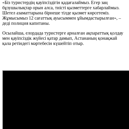
«Біз туристердің қауіпсіздігін қадағалаймыз. Егер заң
бұзушылықтар орын алса, тиісті қызметтерге хабарлаймыз.
Шетел азаматтарына бірнеше тілде қызмет көрсетеміз.
Жұмысымыз 12 сағаттық ауысыммен ұйымдастырылған», –
деді полиция капитаны.
Осылайша, елордада туристерге арналған ақпараттық қолдау
мен қауіпсіздік жүйесі қатар дамып, Астананың қонақжай
қала ретіндегі мәртебесін күшейтіп отыр.