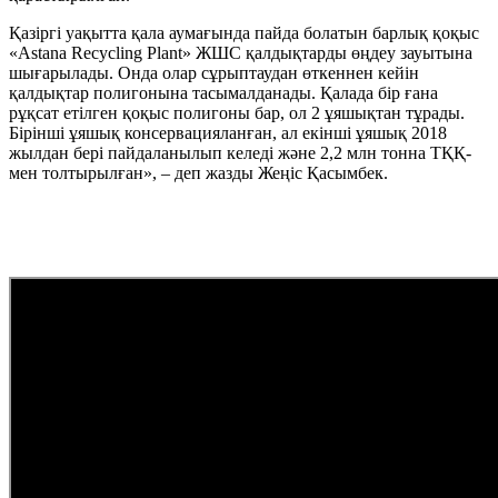
Қазіргі уақытта қала аумағында пайда болатын барлық қоқыс
«Astana Recycling Plant» ЖШС қалдықтарды өңдеу зауытына
шығарылады. Онда олар сұрыптаудан өткеннен кейін
қалдықтар полигонына тасымалданады. Қалада бір ғана
рұқсат етілген қоқыс полигоны бар, ол 2 ұяшықтан тұрады.
Бірінші ұяшық консервацияланған, ал екінші ұяшық 2018
жылдан бері пайдаланылып келеді және 2,2 млн тонна ТҚҚ-
мен толтырылған», – деп жазды Жеңіс Қасымбек.