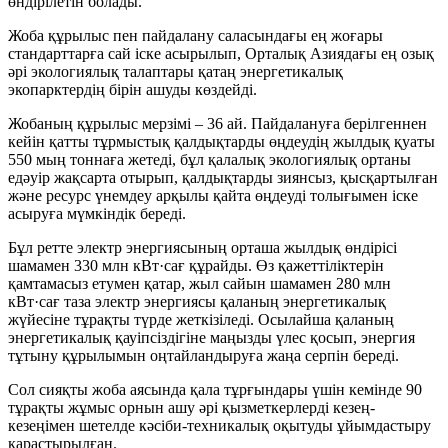
өндірілетін болады.
Жоба құрылыс пен пайдалану саласындағы ең жоғары
стандарттарға сай іске асырылып, Орталық Азиядағы ең озық
әрі экологиялық талаптары қатаң энергетикалық
экопарктердің бірін ашуды көздейді.
Жобаның құрылыс мерзімі – 36 ай. Пайдалануға берілгеннен
кейін қатты тұрмыстық қалдықтарды өңдеудің жылдық қуаты
550 мың тоннаға жетеді, бұл қалалық экологиялық ортаны
едәуір жақсарта отырып, қалдықтарды зиянсыз, қысқартылған
және ресурс үнемдеу арқылы қайта өңдеуді толығымен іске
асыруға мүмкіндік береді.
Бұл ретте электр энергиясының орташа жылдық өндірісі
шамамен 330 млн кВт·сағ құрайды. Өз қажеттіліктерін
қамтамасыз етумен қатар, жыл сайын шамамен 280 млн
кВт·сағ таза электр энергиясы қаланың энергетикалық
жүйесіне тұрақты түрде жеткізіледі. Осылайша қаланың
энергетикалық қауіпсіздігіне маңызды үлес қосып, энергия
тұтыну құрылымын оңтайландыруға жаңа серпін береді.
Сол сияқты жоба аясында қала тұрғындары үшін кемінде 90
тұрақты жұмыс орнын ашу әрі қызметкерлерді кезең-
кезеңімен шетелде кәсіби-техникалық оқытуды ұйымдастыру
қарастырылған.