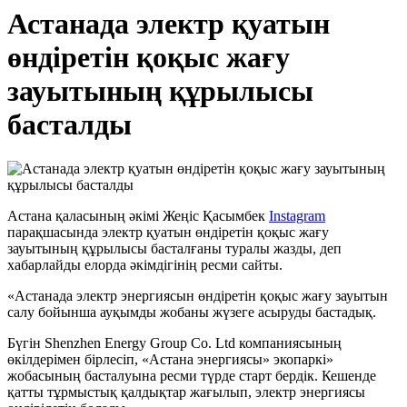
Астанада электр қуатын
өндіретін қоқыс жағу
зауытының құрылысы
басталды
Астана қаласының әкімі Жеңіс Қасымбек
Instagram
парақшасында электр қуатын өндіретін қоқыс жағу
зауытының құрылысы басталғаны туралы жазды, деп
хабарлайды елорда әкімдігінің ресми сайты.
«Астанада электр энергиясын өндіретін қоқыс жағу зауытын
салу бойынша ауқымды жобаны жүзеге асыруды бастадық.
Бүгін Shenzhen Energy Group Co. Ltd компаниясының
өкілдерімен бірлесіп, «Астана энергиясы» экопаркі»
жобасының басталуына ресми түрде старт бердік. Кешенде
қатты тұрмыстық қалдықтар жағылып, электр энергиясы