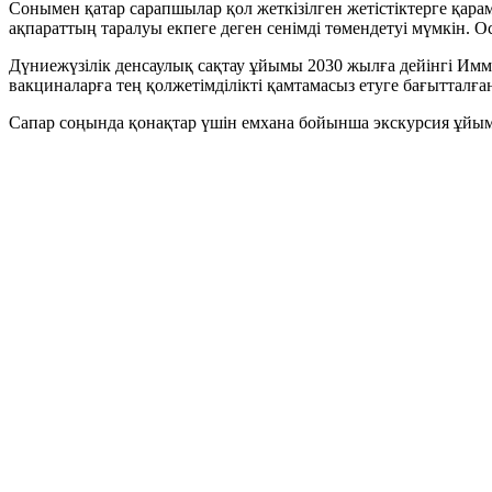
Сонымен қатар сарапшылар қол жеткізілген жетістіктерге қарама
ақпараттың таралуы екпеге деген сенімді төмендетуі мүмкін.
Дүниежүзілік денсаулық сақтау ұйымы 2030 жылға дейінгі Иммун
вакциналарға тең қолжетімділікті қамтамасыз етуге бағытталға
Сапар соңында қонақтар үшін емхана бойынша экскурсия ұйы