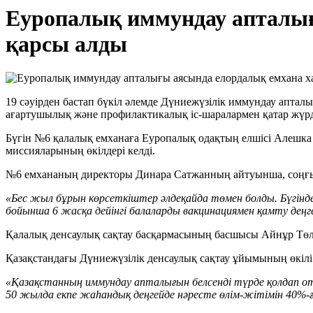
Еуропалық иммундау апталы
қарсы алды
19 сәуірден бастап бүкіл әлемде Дүниежүзілік иммундау апталы
ағартушылық және профилактикалық іс-шаралармен қатар жүрд
Бүгін №6 қалалық емханаға Еуропалық одақтың елшісі Алешка
миссияларының өкілдері келді.
№6 емхананың директоры Динара Сатжанның айтуынша, соңғы 
«Бес жыл бұрын көрсеткіштер әлдеқайда төмен болды. Бүгі
бойынша 6 жасқа дейінгі балаларды вакцинациямен қамту деңг
Қалалық денсаулық сақтау басқармасының басшысы Айнұр Төле
Қазақстандағы Дүниежүзілік денсаулық сақтау ұйымының өкілі 
«Қазақстанның иммундау апталығын белсенді түрде қолдап оты
50 жылда екпе жаһандық деңгейде нәресте өлім-жітімін 40%-ғ