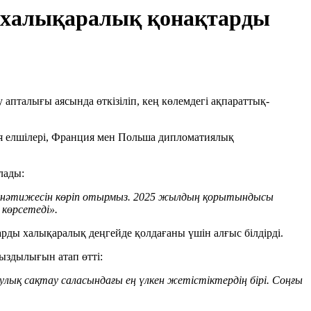
 халықаралық қонақтарды
 апталығы аясында өткізіліп, кең көлемдегі ақпараттық-
ия елшілері, Франция мен Польша дипломатиялық
лады:
ң нәтижесін көріп отырмыз. 2025 жылдың қорытындысы
 көрсетеді».
ды халықаралық деңгейде қолдағаны үшін алғыс білдірді.
ыздылығын атап өтті:
лық сақтау саласындағы ең үлкен жетістіктердің бірі. Соңғы