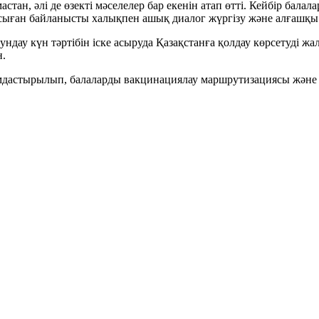
стан, әлі де өзекті мәселелер бар екенін атап өтті. Кейбір бал
 Осыған байланысты халықпен ашық диалог жүргізу және алғашқ
дау күн тәртібін іске асыруда Қазақстанға қолдау көрсетуді жал
н.
мдастырылып, балаларды вакцинациялау маршрутизациясы және