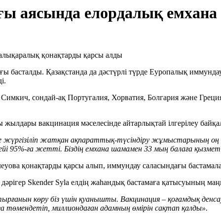
ғы аясында елордалық емхана
ғы басталды. Қазақстанда да дәстүрлі түрде Еуропалық иммундау
і.
 Симкич, сондай-ақ Португалия, Хорватия, Болгария және Грец
жылдары вакцинация мәселесінде айтарлықтай ілгерілеу байқа
нде жүргізіліп жатқан ақпараттық-түсіндіру жұмыстарының о
ейі 95%-ға жетті. Біздің емхана шамамен 33 мың балаға қызмет
уова қонақтарды қарсы алып, иммундау саласындағы бастамалар
дәрігер Skender Syla елдің жаһандық бастамаға қатысуының маң
рғанын көру біз үшін қуанышты. Вакцинация – қоғамдық денсау
а төмендетіп, миллиондаған адамның өмірін сақтап қалды».