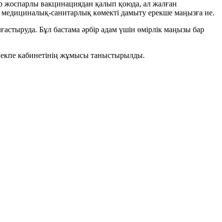
алар жоспарлы вакцинациядан қалып қоюда, ал жалған
ы медициналық-санитарлық көмекті дамыту ерекше маңызға ие.
ғастыруда. Бұл бастама әрбір адам үшін өмірлік маңызы бар
 екпе кабинетінің жұмысы таныстырылды.