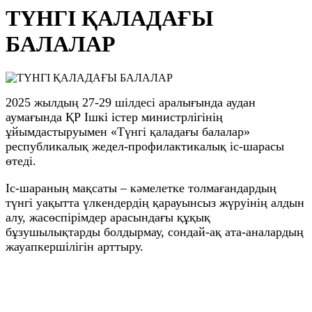
ТҮНГІ ҚАЛАДАҒЫ
БАЛАЛАР
2025 жылдың 27-29 шілдесі аралығында аудан
аумағында ҚР Ішкі істер министрлігінің
ұйымдастыруымен «Түнгі қаладағы балалар»
республикалық жедел-профилактикалық іс-шарасы
өтеді.
Іс-шараның мақсаты – кәмелетке толмағандардың
түнгі уақытта үлкендердің қарауынсыз жүруінің алдын
алу, жасөспірімдер арасындағы құқық
бұзушылықтарды болдырмау, сондай-ақ ата-аналардың
жауапкершілігін арттыру.