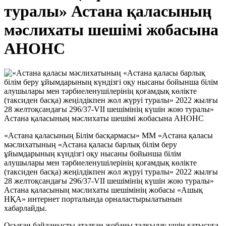
туралы» Астана қаласының
мәслихаты шешімі жобасына
АНОНС
«Астана қаласының Білім басқармасы» ММ «Астана қаласы
мәслихатының «Астана қаласы барлық білім беру
ұйымдарының күндізгі оқу нысаны бойынша білім
алушылары мен тәрбиеленушілерінің қоғамдық көлікте
(таксиден басқа) жеңілдікпен жол жүруі туралы» 2022 жылғы
28 желтоқсандағы 296/37-VII шешімінің күшін жою туралы»
Астана қаласының мәслихаты шешімінің жобасы «Ашық
НҚА» интернет порталында орналастырылатынын
хабарлайды.
Осыған байланысты аталған жобаны талқылау үшін қатысуға