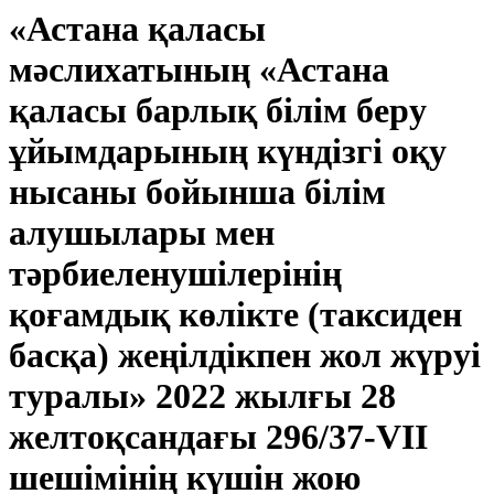
«Астана қаласы
мәслихатының «Астана
қаласы барлық білім беру
ұйымдарының күндізгі оқу
нысаны бойынша білім
алушылары мен
тәрбиеленушілерінің
қоғамдық көлікте (таксиден
басқа) жеңілдікпен жол жүруі
туралы» 2022 жылғы 28
желтоқсандағы 296/37-VII
шешімінің күшін жою