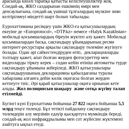
арасында кінәлі тарапқа қатысты келіспеушіліктер жоқ.
Сондай-ақ, ЖКО салдарынан ешкімнің өмірі мен
денсаулығына, сондай-ақ үшінші тұлғалардың мүлкіне зиян
келтірілмеуі міндетті шарт болып табылады.
Еурохаттаманы ресімдеу үшін ЖКО-ға қатысушылардың
екеуіне де «Europrotocol», «DTP.kz» немесе «Halyk Kazakhstan»
мобильді қосымшалардың біреуін жүктеп алу қажет. Мобильді
қосымшалардан басқа, сақтандыру ұйымдарының ресми
интернет-ресурстары арқылы сақтандыру төлеміне жүгінуге
болады. Одан әрі сәйкестендіруден өтіп, декларацияларды
толтыру қажет, апат болған жерден фотосуреттер мен
видеоларды тіркеу керек – содан кейін өтініш автоматты түрде
сақтандыру ұйымына жіберіледі. ЖКО қатысушылары
сақтандырушының декларацияны қабылдағаны туралы
хабарлама алғанға дейін көлік оқиғасы болған жерден
кетпеуге тиіс. Әрі қарай қатысушылар оқиға орнынан кете
алады.
Жол
полициясын шақыру және сотқа жүгіну талап
етілмейді.
Бүгінгі күні Еурохаттама бойынша
27 822
оқиға бойынша
5,5
млрд
теңге төленді. Бұл тетікті пайдалану сақтандыру
төлемдерін алу мерзімін едәуір қысқартуға мүмкіндік береді,
сондай-ақ жол инфрақұрылымы мен сот жүйесіне жүктемені
азайтуға ықпал етеді.