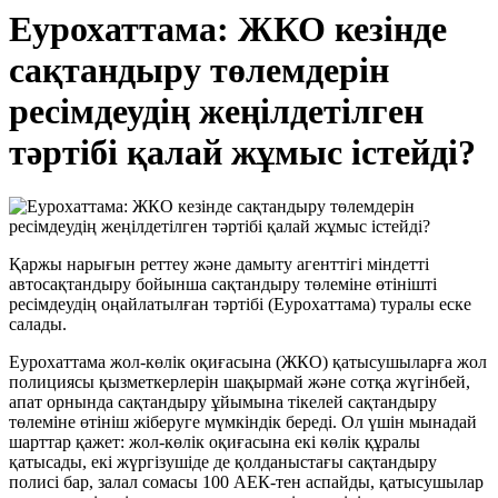
Еурохаттама: ЖКО кезінде
сақтандыру төлемдерін
ресімдеудің жеңілдетілген
тәртібі қалай жұмыс істейді?
Қаржы нарығын реттеу және дамыту агенттігі міндетті
автосақтандыру бойынша сақтандыру төлеміне өтінішті
ресімдеудің оңайлатылған тәртібі (Еурохаттама) туралы еске
салады.
Еурохаттама жол-көлік оқиғасына (ЖКО) қатысушыларға жол
полициясы қызметкерлерін шақырмай және сотқа жүгінбей,
апат орнында сақтандыру ұйымына тікелей сақтандыру
төлеміне өтініш жіберуге мүмкіндік береді. Ол үшін мынадай
шарттар қажет: жол-көлік оқиғасына екі көлік құралы
қатысады, екі жүргізушіде де қолданыстағы сақтандыру
полисі бар, залал сомасы 100 АЕК-тен аспайды, қатысушылар