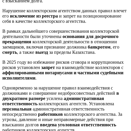
с взысканием долга.
Нарушение коллекторским агентством данных правил влечет
его
исключение из реестра
и запрет на позиционирование
себя в качестве коллекторского агентства.
В рамках дальнейшего совершенствования коллекторской
деятельности были уточнены
основания для досрочного
прекращения
коллекторской деятельности в отношении
заемщиков, включая признание должника
банкротом
, его
смерть
, а также
выезд
за пределы Казахстана.
В 2025 году во избежание рисков сговора и коррупционных
рисков установлен
запрет
на взаимодействие коллекторов с
аффилированными нотариусами и частными судебными
исполнителями
.
Одновременно за нарушение правил взаимодействия с
должниками и совершение недобросовестных действий
в
двукратном размере
усилена
административная
ответственность
коллекторских агентств. Установлена
персональная
административная ответственность
непосредственно
работников
коллекторского агентства. За
угрозы, давление и иные неправомерные действия при
взыскании долгов
введена уголовная ответственность
работников коллекторских агентств.