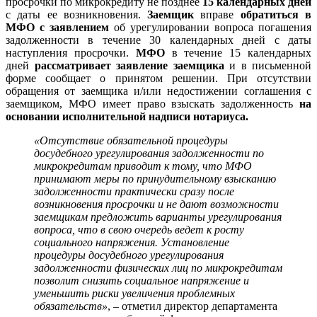
просрочки по микрокредиту не позднее
15 календарных дней
с даты ее возникновения.
Заемщик
вправе
обратиться в
МФО с заявлением
об урегулировании вопроса погашения
задолженности в течение 30 календарных дней с даты
наступления просрочки.
МФО
в течение 15 календарных
дней
рассматривает заявление заемщика
и в письменной
форме сообщает о принятом решении. При отсутствии
обращения от заемщика и/или недостижении соглашения с
заемщиком, МФО имеет право взыскать задолженность
на
основании исполнительной надписи нотариуса.
«Отсутствие обязательной процедуры
досудебного урегулирования задолженности по
микрокредитам приводит к тому, что МФО
принимают меры по принудительному взысканию
задолженности практически сразу после
возникновения просрочки и не дают возможности
заемщикам предложить варианты урегулирования
вопроса, что в свою очередь ведет к росту
социального напряжения. Установление
процедуры досудебного урегулирования
задолженности физических лиц по микрокредитам
позволит снизить социальное напряжение и
уменьшить риски увеличения проблемных
обязательств»
, – отметил директор департамента