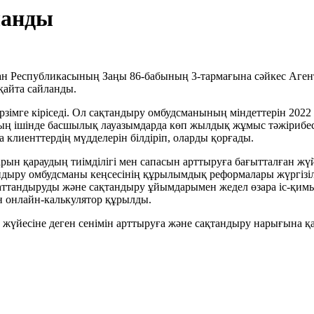
ланды
тан Республикасының Заңы 86-бабының 3-тармағына сәйкес Аге
қайта сайланды.
зімге кіріседі. Ол сақтандыру омбудсманының міндеттерін 2022
оның ішінде басшылық лауазымдарда көп жылдық жұмыс тәжірибе
 клиенттердің мүдделерін білдіріп, оларды қорғады.
 қараудың тиімділігі мен сапасын арттыруға бағытталған жүйе
тандыру омбудсманы кеңсесінің құрылымдық реформалары жүргізі
тандыруды және сақтандыру ұйымдарымен жедел өзара іс-қимылд
н онлайн-калькулятор құрылды.
жүйесіне деген сенімін арттыруға және сақтандыру нарығына 