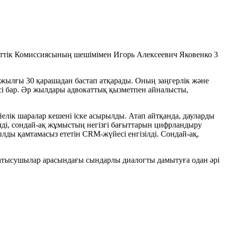
нттік Комиссиясының шешімімен Игорь Алексеевич Яковенко 3
 жылғы 30 қарашадан бастап атқарады. Оның заңгерлік және
сі бар. Әр жылдары адвокаттық қызметпен айналысты,
лік шаралар кешені іске асырылды. Атап айтқанда, дауларды
лді, сондай-ақ жұмыстың негізгі бағыттарын цифрландыру
ы қамтамасыз ететін CRM-жүйесі енгізілді. Сондай-ақ,
қатысушылар арасындағы сындарлы диалогты дамытуға одан әрі