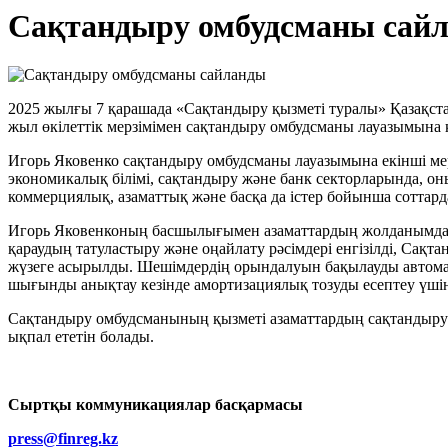
Сақтандыру омбудсманы сай
2025 жылғы 7 қарашада «Сақтандыру қызметі туралы» Қазақс
жыл өкілеттік мерзімімен сақтандыру омбудсманы лауазымына 
Игорь Яковенко сақтандыру омбудсманы лауазымына екінші мер
экономикалық білімі, сақтандыру және банк секторларында, 
коммерциялық, азаматтық және басқа да істер бойынша соттарда
Игорь Яковенконың басшылығымен азаматтардың жолданымдарын
қараудың татуластыру және оңайлату рәсімдері енгізілді, Сақ
жүзеге асырылды. Шешімдердің орындалуын бақылауды автомат
шығынды анықтау кезінде амортизациялық тозуды есептеу үші
Сақтандыру омбудсманының қызметі азаматтардың сақтандыру 
ықпал ететін болады.
Сыртқы коммуникациялар басқармасы
press@finreg.kz