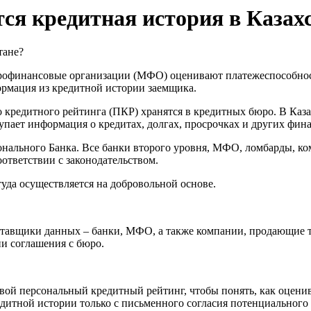
ся кредитная история в Казах
икрофинансовые организации (МФО) оценивают платежеспособнос
ормация из кредитной истории заемщика.
кредитного рейтинга (ПКР) хранятся в кредитных бюро. В Каза
пает информация о кредитах, долгах, просрочках и других фина
онального Банка. Все банки второго уровня, МФО, ломбарды, к
ответствии с законодательством.
уда осуществляется на добровольной основе.
тавщики данных – банки, МФО, а также компании, продающие то
и соглашения с бюро.
вой персональный кредитный рейтинг, чтобы понять, как оцени
едитной истории только с письменного согласия потенциального