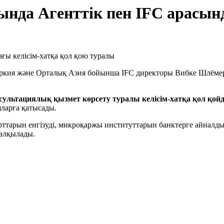
нда Агенттік пен IFC арасынд
үркия және Орталық Азия бойынша IFC директоры Вибке Шлёме
сультациялық қызмет көрсету туралы келісім-хатқа қол қой
ларға қатысады.
рттарын енгізуді, микроқаржы институттарын банктерге айналд
талқылады.