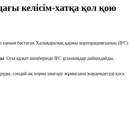
ағы келісім-хатқа қол қою
р ханым бастаған Халықаралық қаржы корпорациясының (IFC)
ды
. Осы құжат шеңберінде IFC ұсынымдар дайындайды,
ыруды, сондай-ақ норма шығару жұмысына жәрдемдесуді қоса