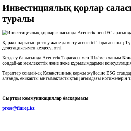
Инвестициялық қорлар саласы
туралы
Қаржы нарығын реттеу және дамыту агенттігі Төрағасының Т
делегациясымен кездесуі өтті.
Кездесу барысында Агенттік Төрағасы мен Шлёмер ханым
Кон
сондай-ақ мемлекеттік және жеке құрылымдармен консультация
Тараптар сондай-ақ Қазақстанның қаржы жүйесіне ESG станда
алғанда, екіжақты ынтымақтастықтың ағымдағы нәтижелерін 
Сыртқы
коммуникаци
ялар басқармасы
press@finreg.kz