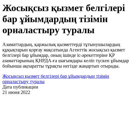
Жосықсыз қызмет белгілері
бар ұйымдардың тізімін
орналастыру туралы
Азаматтардың, қаржылық қызметтерді тұтынушылардың
құқықтарын қорғау мақсатында Агенттік жосықсыз қызмет
белгілері бар ұйымдар, оның ішінде іс-әрекеттеріне ҚР
азаматтарының ҚНРДА-ға шағымдары келіп түскен ұйымдар
бойынша ақпаратты тұрақты негізде жаңартып отырады.
Жосықсыз қызмет белгілері бар ұйымдардың тізімін
орналастыру туралы
Дата публикации
21 июня 2022