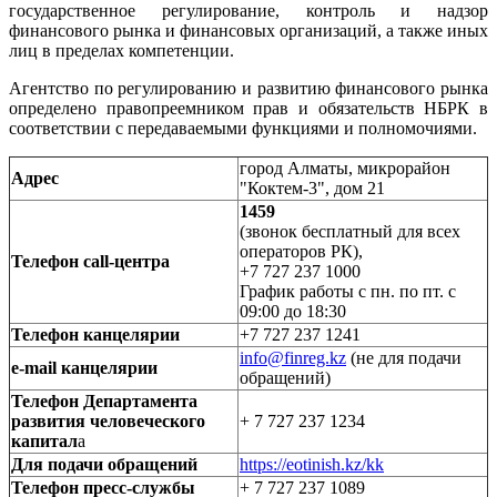
государственное регулирование, контроль и надзор
финансового рынка и финансовых организаций, а также иных
лиц в пределах компетенции.
Агентство по регулированию и развитию финансового рынка
определено правопреемником прав и обязательств НБРК в
соответствии с передаваемыми функциями и полномочиями.
город Алматы, микрорайон
Адрес
"Коктем-3", дом 21
1459
(звонок бесплатный для всех
операторов РК),
Телефон call-центра
+7 727 237 1000
График работы с пн. по пт. с
09:00 до 18:30
Телефон канцелярии
+7 727 237 1241
info@finreg.kz
(не для подачи
e-mail канцелярии
обращений)
Телефон Департамента
развития человеческого
+ 7 727 237 1234
капитал
а
Для подачи обращений
https://eotinish.kz/kk
Телефон пресс-службы
+ 7 727 237 1089