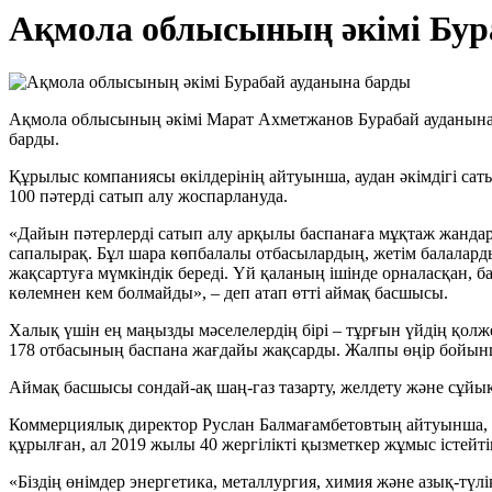
Ақмола облысының әкімі Бур
Ақмола облысының әкімі Марат Ахметжанов Бурабай ауданын
барды.
Құрылыс компаниясы өкілдерінің айтуынша, аудан әкімдігі саты
100 пәтерді сатып алу жоспарлануда.
«Дайын пәтерлерді сатып алу арқылы баспанаға мұқтаж жандард
сапалырақ. Бұл шара көпбалалы отбасылардың, жетім балаларды
жақсартуға мүмкіндік береді. Үй қаланың ішінде орналасқан,
көлемнен кем болмайды», – деп атап өтті аймақ басшысы.
Халық үшін ең маңызды мәселелердің бірі – тұрғын үйдің қолж
178 отбасының баспана жағдайы жақсарды. Жалпы өңір бойын
Аймақ басшысы сондай-ақ шаң-газ тазарту, желдету және сұйық
Коммерциялық директор Руслан Балмағамбетовтың айтуынша, кә
құрылған, ал 2019 жылы 40 жергілікті қызметкер жұмыс істейтін 
«Біздің өнімдер энергетика, металлургия, химия және азық-түлі