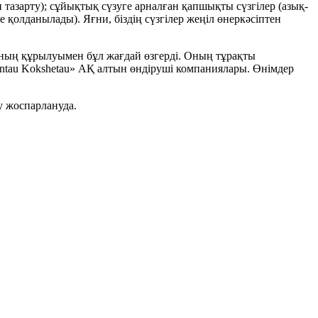
н тазарту); сұйықтық сүзуге арналған қапшықты сүзгілер (азық-
е қолданылады). Яғни, біздің сүзгілер жеңіл өнеркәсіптен
ясының құрылуымен бұл жағдай өзгерді. Оның тұрақты
ntau Kokshetau» АҚ алтын өндіруші компаниялары. Өнімдер
у жоспарлануда.