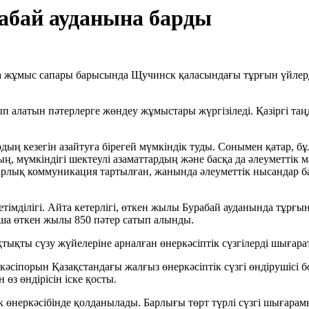
абай ауданына барды
а жұмыс сапары барысында Щучинск қаласындағы тұрғын үйлер
п алатын пәтерлерге жөндеу жұмыстары жүргізіледі. Қазіргі таңд
ың кезегін азайтуға бірегей мүмкіндік туды. Сонымен қатар, бұ
ң, мүмкіндігі шектеулі азаматтардың және басқа да әлеуметтік
 барлық коммуникация тартылған, жанында әлеуметтік нысандар 
етімділігі. Айта кетерлігі, өткен жылы Бурабай ауданында тұрғ
ша өткен жылы 850 пәтер сатып алынды.
тықты сүзу жүйелеріне арналған өнеркәсіптік сүзгілерді шығара
сіпорын Қазақстандағы жалғыз өнеркәсіптік сүзгі өндірушісі 
өз өндірісін іске қосты.
к өнеркәсібінде қолданылады. Барлығы төрт түрлі сүзгі шығарамыз