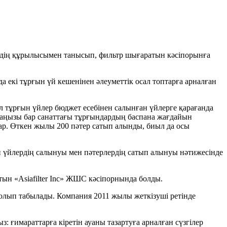
дің құрылысымен танысып, фильтр шығаратын кәсіпорынға
а екі тұрғын үй кешенінен әлеуметтік осал топтарға арналған
л тұрғын үйлер бюджет есебінен салынған үйлерге қарағанда
 маңызы бар санаттағы тұрғындардың баспана жағдайын
бар. Өткен жылы 200 пәтер сатып алынды, биыл да осы
ын үйлердің салынуы мен пәтерлердің сатып алынуы нәтижесінде
тын «Asiafilter Inc» ЖШС кәсіпорнында болды.
болып табылады. Компания 2011 жылы жеткізуші ретінде
: ғимараттарға кіретін ауаны тазартуға арналған сүзгілер