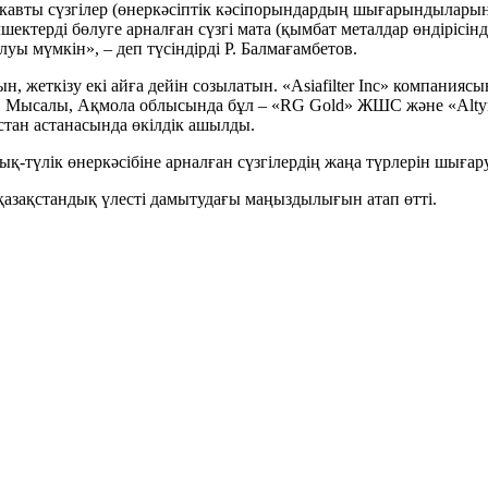
а рукавты сүзгілер (өнеркәсіптік кәсіпорындардың шығарындылары
ектерді бөлуге арналған сүзгі мата (қымбат металдар өндірісінд
уы мүмкін», – деп түсіндірді Р. Балмағамбетов.
ын, жеткізу екі айға дейін созылатын. «Asiafilter Inc» компани
ы. Мысалы, Ақмола облысында бұл – «RG Gold» ЖШС және «Alty
тан астанасында өкілдік ашылды.
ық-түлік өнеркәсібіне арналған сүзгілердің жаңа түрлерін шығар
зақстандық үлесті дамытудағы маңыздылығын атап өтті.