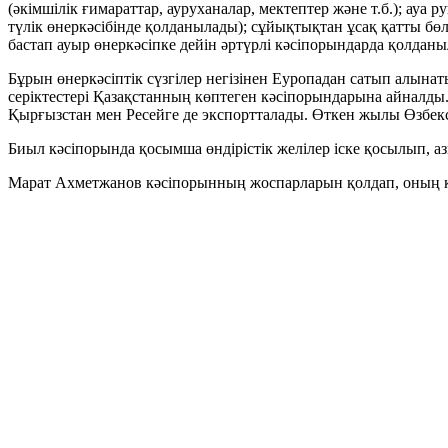
(әкімшілік ғимараттар, ауруханалар, мектептер және т.б.); ау
түлік өнеркәсібінде қолданылады); сұйықтықтан ұсақ қатты бөлш
бастап ауыр өнеркәсіпке дейін әртүрлі кәсіпорындарда қолданыл
Бұрын өнеркәсіптік сүзгілер негізінен Еуропадан сатып алынат
серіктестері Қазақстанның көптеген кәсіпорындарына айналд
Қырғызстан мен Ресейге де экспортталады. Өткен жылы Өзбекс
Биыл кәсіпорында қосымша өндірістік желілер іске қосылып, аз
Марат Ахметжанов кәсіпорынның жоспарларын қолдап, оның қа