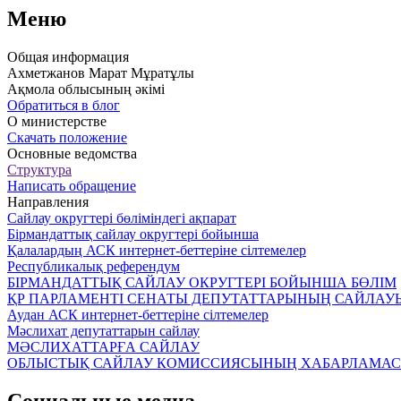
Меню
Общая информация
Ахметжанов Марат Мұратұлы
Ақмола облысының әкiмi
Обратиться в блог
О министерстве
Скачать положение
Основные ведомства
Структура
Написать обращение
Направления
Сайлау округтері бөліміндегі ақпарат
Бірмандаттық сайлау округтері бойынша
Қалалардың АСК интернет-беттеріне сілтемелер
Республикалық референдум
БІРМАНДАТТЫҚ САЙЛАУ ОКРУГТЕРІ БОЙЫНША БӨЛІМ
ҚР ПАРЛАМЕНТІ СЕНАТЫ ДЕПУТАТТАРЫНЫҢ САЙЛАУ
Аудан АСК интернет-беттеріне сілтемелер
Мәслихат депутаттарын сайлау
МӘСЛИХАТТАРҒА САЙЛАУ
ОБЛЫСТЫҚ САЙЛАУ КОМИССИЯСЫНЫҢ ХАБАРЛАМА
Социальные медиа