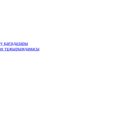
ру қағидалары
ған тұжырымдамасы