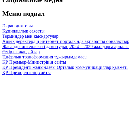
Меню подвал
Экран дикторы
Құпиялылық саясаты
Терминдер мен қысқартулар
Ашық деректердің интернет-порталында ақпаратты орналасты
Жасанды интеллектті дамытудың 2024 – 2029 жылдарға арнал
Өмірлік жағдайлар
Цифрлық трансформация тұжырымдамасы
ҚР Премьер-Министрінің сайты
ҚР Президенті жанындағы Орталық коммуникациялар қызметі
ҚР Президентінің сайты