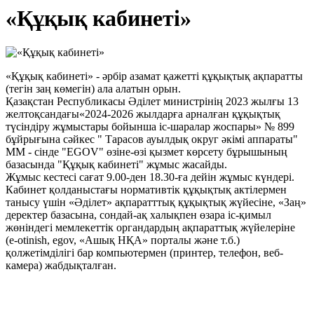
«Құқық кабинеті»
«Құқық кабинеті» - әрбір азамат қажетті құқықтық ақпаратты
(тегін заң көмегін) ала алатын орын.
Қазақстан Республикасы Әділет министрінің 2023 жылғы 13
желтоқсандағы«2024-2026 жылдарға арналған құқықтық
түсіндіру жұмыстары бойынша іс-шаралар жоспары» № 899
бұйрығына сәйкес " Тарасов ауылдық округ әкімі аппараты"
ММ - сінде "EGOV" өзіне-өзі қызмет көрсету бұрышының
базасында "Құқық кабинеті" жұмыс жасайды.
Жұмыс кестесі сағат 9.00-ден 18.30-ға дейін жұмыс күндері.
Кабинет қолданыстағы нормативтік құқықтық актілермен
танысу үшін «Әділет» ақпаратттық құқықтық жүйесіне, «Заң»
деректер базасына, сондай-ақ халықпен өзара іс-қимыл
жөніндегі мемлекеттік органдардың ақпараттық жүйелеріне
(е-otinish, egov, «Ашық НҚА» порталы және т.б.)
қолжетімділігі бар компьютермен (принтер, телефон, веб-
камера) жабдықталған.