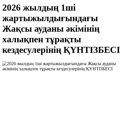
2026 жылдың 1ші
жартыжылдығындағы
Жақсы ауданы әкімінің
халықпен тұрақты
кездесулерінің ҚҮНТІЗБЕСІ