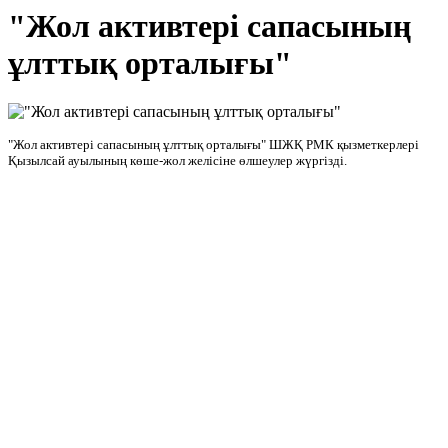
"Жол активтері сапасының
ұлттық орталығы"
"Жол активтері сапасының ұлттық орталығы" ШЖҚ РМК қызметкерлері
Қызылсай ауылының көше-жол желісіне өлшеулер жүргізді.