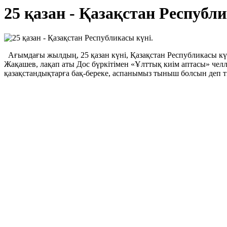
25 қазан - Қазақстан Республи
Ағымдағы жылдың, 25 қазан күні, Қазақстан Республикасы күн
Жақашев, лақап аты Дос бүркітімен «Ұлттық киім аптасы» чел
қазақстандықтарға бақ-береке, аспанымыз тыныш болсын деп ті