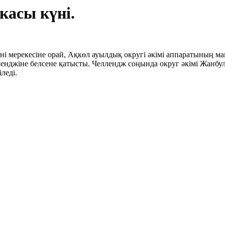
касы күні.
і мерекесіне орай, Ақкөл ауылдық округі әкімі аппаратының мам
ленджіне белсене қатысты.
Челлендж соңында округ әкімі Жанбул
леді.