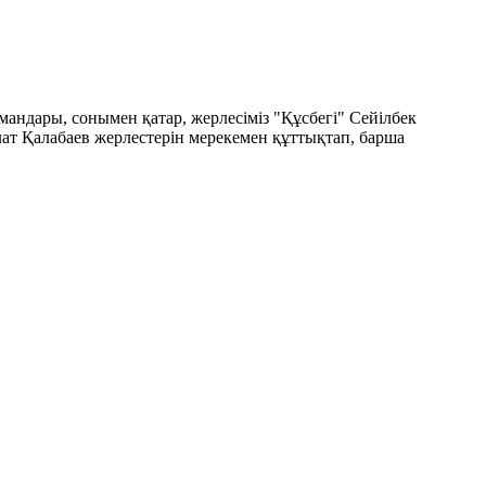
андары, сонымен қатар, жерлесіміз "Құсбегі" Сейілбек
ат Қалабаев жерлестерін мерекемен құттықтап, барша