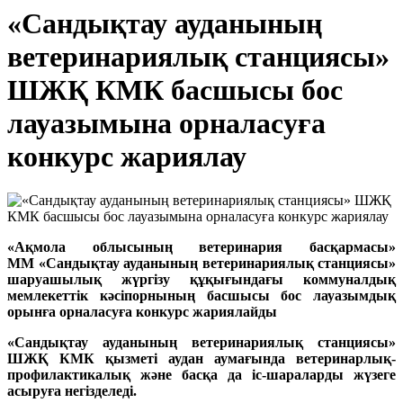
«Сандықтау ауданының
ветеринариялық станциясы»
ШЖҚ КМК басшысы бос
лауазымына орналасуға
конкурс жариялау
«Ақмола облысының ветеринария басқармасы»
ММ
«Сандықтау ауданының ветеринариялық станциясы»
шаруашылық жүргізу құқығындағы коммуналдық
мемлекеттік кәсіпорнының басшысы бос лауазымдық
орынға орналасуға конкурс жариялайды
«Сандықтау ауданының ветеринариялық станциясы»
ШЖҚ КМК қызметі аудан аумағында ветеринарлық-
профилактикалық және басқа да іс-шараларды жүзеге
асыруға негізделеді.