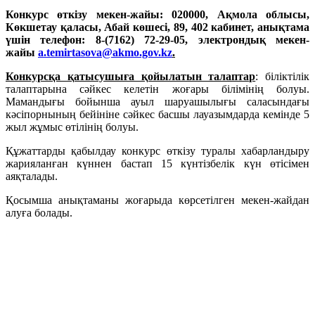
Конкурс өткізу мекен-жайы: 020000, Ақмола облысы,
Көкшетау қаласы, Абай көшесі, 89, 402 кабинет, анықтама
үшін телефон: 8-(7162) 72-29-05, электрондық мекен-
жайы
a.temirtasova@akmo.gov.kz
.
Конкурсқа қатысушыға қойылатын талаптар
: біліктілік
талаптарына сәйкес келетін жоғары білімінің болуы.
Мамандығы бойынша ауыл шаруашылығы саласындағы
кәсіпорнының бейініне сәйкес басшы лауазымдарда кемінде 5
жыл жұмыс өтілінің болуы.
Құжаттарды қабылдау конкурс өткізу туралы хабарландыру
жарияланған күннен бастап 15 күнтізбелік күн өтісімен
аяқталады.
Қосымша анықтаманы жоғарыда көрсетілген мекен-жайдан
алуға болады.