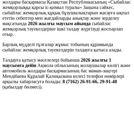
жолдары басқармасы Қазақстан Республикасының «Сыбайлас
жемқорлыққа қарсы іс-қимыл туралы» Заңына сәйкес,
сыбайлас жемқорлық құқық бұзушылықтарын жасауға ықпал
ететін себептер мен жағдайларды анықтау және зерделеу
мақсатында
2026 жылғы маусым айында
сыбайлас
жемқорлық тәуекелдеріне ішкі талдау жүргізуді жоспарлап
отыр.
Барлық мүдделі тұлғалар жұмыс тобының құрамында
сыбайлас жемқорлық тәуекелдерін талдауға қатыса алады.
Талдауға қатысу мәселелері бойынша
2026 жылғы 1
маусымға дейін
Ақмола облысының жолаушылар көлігі және
автомобиль жолдары басқармасының бас маман-заңгері
Мендібаева Құралай Қалиқызына келесі телефон нөмірлері
арқылы хабарласуға болады:
8 (7162) 26-91-66, 29-91-48
(қабылдау бөлмесі).