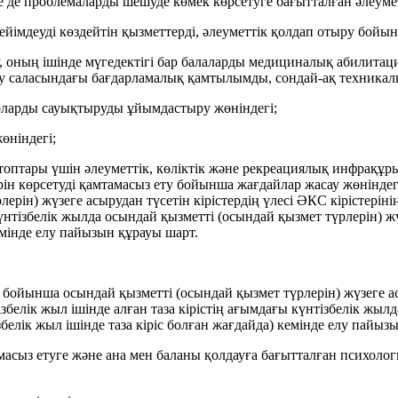
 де проблемаларды шешуде көмек көрсетуге бағытталған әлеумет
йімдеуді көздейтін қызметтерді, әлеуметтік қолдап отыру бойын
у, оның ішінде мүгедектігі бар балаларды медициналық абилита
у саласындағы бағдарламалық қамтылымды, сондай-ақ техникалық
 оларды сауықтыруды ұйымдастыру жөніндегі;
жөніндегі;
топтары үшін әлеуметтік, көліктік және рекреациялық инфрақұры
рін көрсетуді қамтамасыз ету бойынша жағдайлар жасау жөнінде
ін) жүзеге асырудан түсетін кірістердің үлесі ӘКС кірістерін
үнтізбелік жылда осындай қызметті (осындай қызмет түрлерін) жү
емінде елу пайызын құрауы шарт.
йынша осындай қызметті (осындай қызмет түрлерін) жүзеге асыр
белік жыл ішінде алған таза кірістің ағымдағы күнтізбелік жыл
збелік жыл ішінде таза кіріс болған жағдайда) кемінде елу пайы
асыз етуге және ана мен баланы қолдауға бағытталған психолог