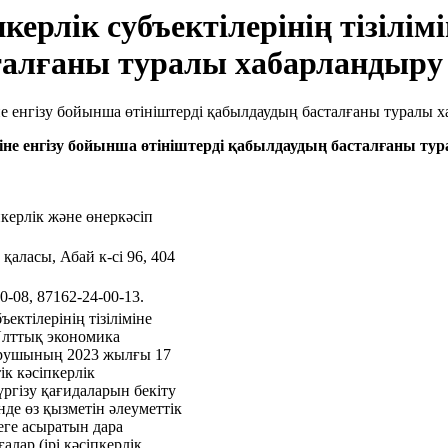
пкерлік субъектілерінің тізілім
сталғаны туралы хабарландыру
ліміне енгізу бойынша өтініштерді қабылдаудың басталғаны т
ерлік және өнеркәсіп
аласы, Абай к-сі 96, 404
0-08, 87162-24-00-13.
ъектілерінің тізіліміне
Ұлттық экономика
қарушының 2023 жылғы 17
к кәсіпкерлік
жүргізу қағидаларын бекіту
де өз қызметін әлеуметтік
еге асыратын дара
алар (ірі кәсіпкерлік