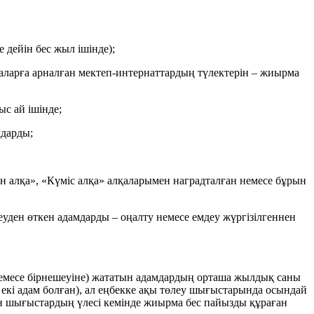
 дейін бес жыл ішінде);
аларға арналған мектеп-интернаттардың түлектерін – жиырма
с ай ішінде;
мдарды;
ын алқа», «Күміс алқа» алқаларымен наградталған немесе бұрын
еуден өткен адамдарды – оңалту немесе емдеу жүргізілгеннен
е немесе бірнешеуіне) жататын адамдардың орташа жылдық саны
екі адам болған), ал еңбекке ақы төлеу шығыстарында осындай
ған шығыстардың үлесі кемінде жиырма бес пайызды құраған