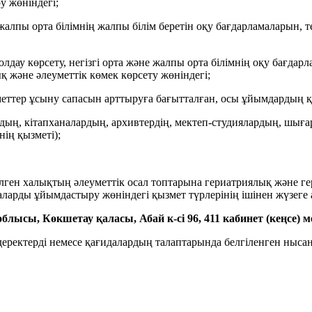
 жөніндегі;
 жалпы орта білімнің жалпы білім беретін оқу бағдарламаларын, 
лдау көрсету, негізгі орта және жалпы орта білімнің оқу бағдар
 және әлеуметтік көмек көрсету жөніндегі;
тер ұсыну сапасын арттыруға бағытталған, осы ұйымдардың қызм
ардың, кітапханалардың, архивтердің, мектеп-студиялардың, ш
ерінің қызметі);
ген халықтың әлеуметтік осал топтарына гериатриялық және гер
аларды ұйымдастыру жөніндегі қызмет түрлерінің ішінен жүзеге
а облысы, Көкшетау қаласы, Абай к-сі 96, 411 кабинет (кеңс
деректерді немесе қағидалардың талаптарында белгіленген ныса