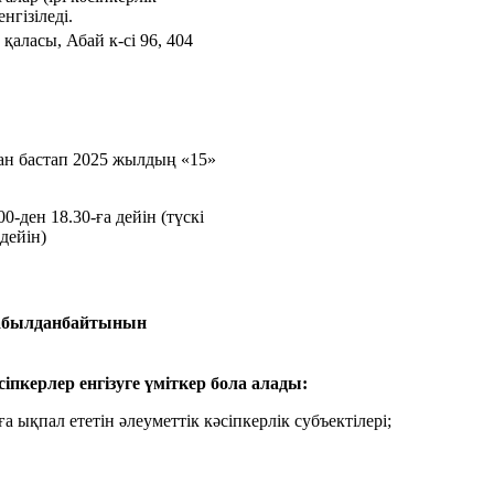
нгізіледі.
аласы, Абай к-сі 96, 404
ан бастап 2025 жылдың «15»
0-ден 18.30-ға дейін (түскі
 дейін)
р қабылданбайтынын
сіпкерлер енгізуге үміткер бола алады:
ықпал ететін әлеуметтік кәсіпкерлік субъектілері;