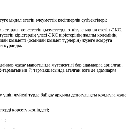
ге ықпал ететін әлеуметтік кәсіпкерлік субъектілері;
старды, көрсететін қызметтерді өткізуге ықпал ететін ӘКС.
етін кірістердің үлесі ӘКС кірістерінің жалпы көлемінің
ндай қызметті (осындай қызмет түрлерін) жүзеге асыруға
ын құрайды.
дайлар жасау мақсатында мүгедектігі бар адамдарға арналған,
2-тармағының 7) тармақшасында аталған өзге де адамдарға
у үшін жүйелі түрде байқау арқылы денсаулықты қолдауға және
терді көрсету жөніндегі;
гі;