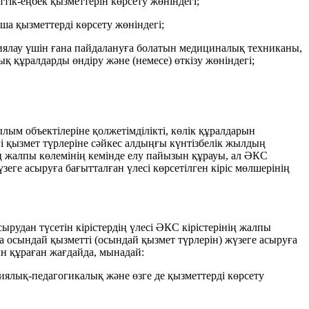
тік-еңбек қызметтерін көрсету жөніндегі;
ша қызметтерді көрсету жөніндегі;
циялау үшін ғана пайдалануға болатын медициналық техниканы,
 құралдарды өндіру және (немесе) өткізу жөніндегі;
лым объектілеріне қолжетімділікті, көлік құралдарын
гі қызмет түрлеріне сәйкес алдыңғы күнтізбелік жылдың
ің жалпы көлемінің кемінде елу пайызын құрауы, ал ӘКС
зеге асыруға бағытталған үлесі көрсетілген кіріс мөлшерінің
удан түсетін кірістердің үлесі ӘКС кірістерінің жалпы
да осындай қызметті (осындай қызмет түрлерін) жүзеге асыруға
зын құраған жағдайда, мынадай:
иялық-педагогикалық және өзге де қызметтерді көрсету