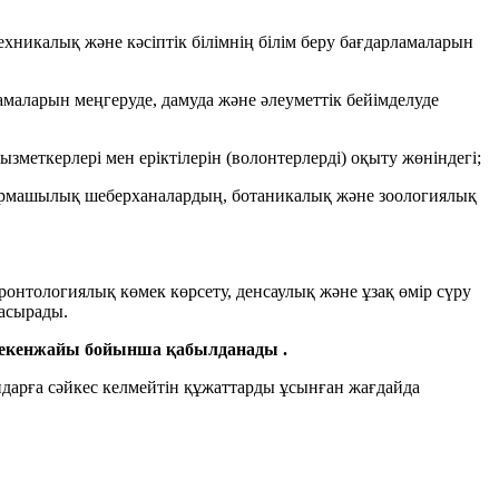
техникалық және кәсіптік білімнің білім беру бағдарламаларын
ламаларын меңгеруде, дамуда және әлеуметтік бейімделуде
еткерлері мен еріктілерін (волонтерлерді) оқыту жөніндегі;
ығармашылық шеберханалардың, ботаникалық және зоологиялық
онтологиялық көмек көрсету, денсаулық және ұзақ өмір сүру
 асырады.
е) мекенжайы бойынша қабылданады .
ндарға сәйкес келмейтін құжаттарды ұсынған жағдайда