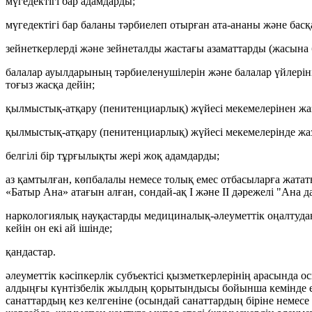
мүгедектігі бар адамдарды;
мүгедектігі бар баланы тәрбиелеп отырған ата-ананы және басқа
зейнеткерлерді және зейнеталды жастағы азаматтарды (жасына 
балалар ауылдарының тәрбиеленушілерін және балалар үйлерін
тоғыз жасқа дейін;
қылмыстық-атқару (пенитенциарлық) жүйесі мекемелерінен жаз
қылмыстық-атқару (пенитенциарлық) жүйесі мекемелерінде жаз
белгілі бір тұрғылықты жері жоқ адамдарды;
аз қамтылған, көпбалалы немесе толық емес отбасыларға жатат
«Батыр Ана» атағын алған, сондай-ақ I және II дәрежелі "Ана 
наркологиялық науқастарды медициналық-әлеуметтік оңалтудан н
кейін он екі ай ішінде;
қандастар.
әлеуметтік кәсіпкерлік субъектісі қызметкерлерінің арасында
алдыңғы күнтізбелік жылдың қорытындысы бойынша кемінде елу
санаттардың кез келгеніне (осындай санаттардың біріне немес