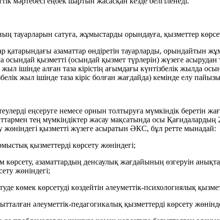
ік мәртебесі еңбек шартын жасасқан кезде белгіленеді.
ың тауарларын сатуға, жұмыстарды орындауға, қызметтер көрсету
 қатарындағы азаматтар өндіретін тауарларды, орындайтын жұмы
сындай қызметті (осындай қызмет түрлерін) жүзеге асырудан түс
 жыл ішінде алған таза кірістің ағымдағы күнтізбелік жылда осы
збелік жыл ішінде таза кіріс болған жағдайда) кемінде елу пайыз
теулерді еңсеруге немесе орнын толтыруға мүмкіндік беретін жағ
аттармен тең мүмкіндіктер жасау мақсатында осы Қағидалардың 
у жөніндегі қызметті жүзеге асыратын ӘКС, бұл ретте мынадай:
рмыстық қызметтерді көрсету жөніндегі;
м көрсету, азаматтардың денсаулық жағдайының өзгеруін анықта
ету жөніндегі;
туде көмек көрсетуді көздейтін әлеуметтік-психологиялық қызмет
талған әлеуметтік-педагогикалық қызметтерді көрсету жөнінде