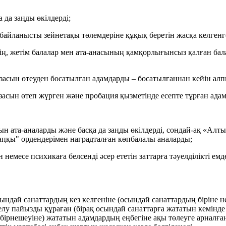
 да заңды өкілдерді;
байланысты зейнетақы төлемдеріне құқық беретін жасқа келгенге
ің, жетім балалар мен ата-анасының қамқорлығынсыз қалған бал
асын өтеуден босатылған адамдарды – босатылғаннан кейін алпы
асын өтеп жүрген және пробация қызметінде есепте тұрған ада
ын ата-аналарды және басқа да заңды өкілдерді, сондай-ақ «Алт
даңқы" ордендерімен наградталған көпбалалы аналарды;
емесе психикаға белсенді әсер ететін заттарға тәуелділікті емд
 осындай санаттардың кез келгеніне (осындай санаттардың бірін
 пайызды құраған (бірақ осындай санаттарға жататын кемінде 
е бірнешеуіне) жататын адамдардың еңбегіне ақы төлеуге арнал