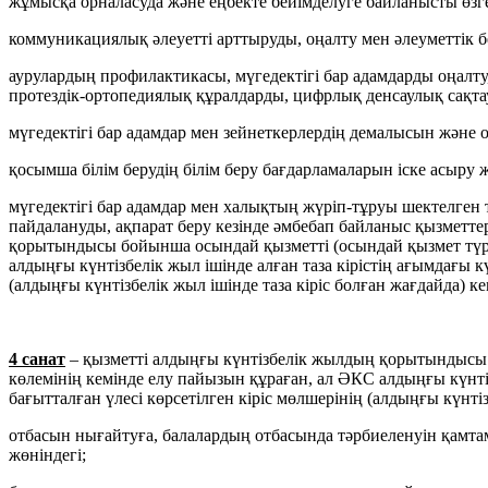
жұмысқа орналасуда және еңбекте бейімделуге байланысты өзге
коммуникациялық әлеуетті арттыруды, оңалту мен әлеуметтік бе
аурулардың профилактикасы, мүгедектігі бар адамдарды оңалт
протездік-ортопедиялық құралдарды, цифрлық денсаулық сақта
мүгедектігі бар адамдар мен зейнеткерлердің демалысын және
қосымша білім берудің білім беру бағдарламаларын іске асыру 
мүгедектігі бар адамдар мен халықтың жүріп-тұруы шектелген 
пайдалануды, ақпарат беру кезінде әмбебап байланыс қызметте
қорытындысы бойынша осындай қызметті (осындай қызмет түрлер
алдыңғы күнтізбелік жыл ішінде алған таза кірістің ағымдағы к
(алдыңғы күнтізбелік жыл ішінде таза кіріс болған жағдайда) к
4 санат
– қызметті алдыңғы күнтізбелік жылдың қорытындысы бо
көлемінің кемінде елу пайызын құраған, ал ӘКС алдыңғы күнтіз
бағытталған үлесі көрсетілген кіріс мөлшерінің (алдыңғы күнті
отбасын нығайтуға, балалардың отбасында тәрбиеленуін қамтам
жөніндегі;