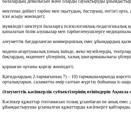
балалардың демалысын және оларды сауықтыруды ұйымдастыру
мектепке дейінгі тәрбие мен оқытудың, бастауыш, негізгі орта,
іске асыру жөніндегі;
мүмкіндігі шектеулі балаларға психологиялық-педагогикалық қо
қиналатын білім алушылар мен тәрбиеленушілерге медициналық
әлеуметтік бағдарланған коммерциялық емес ұйымдардың қызмет
мәдени-ағартушылық (оның ішінде, жеке музейлердің, театрл
бақтардың, мәдениет үйлерінің, халық шығармашылығы үйл
қоршаған ортаны қорғау жөніндегі;
Қағидалардың 2-тармағының 7) – 10) тармақшаларында көрсетіл
орталықтарын, саламатты өмір салтын жүргізу бойынша іс-шар
Әлеуметтік кәсіпкерлік субъектілерінің өтінімдерін Ақмол
Кәсіпкер құжаттар топтамасын толық ұсынбаған не анық емес 
ұйымдастырушы ұсынылған құжаттарды кәсіпкерге қайтарады.