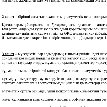
жағдайда, жұмыспен қамтуға ықпал етеді (жұмыскердің әлеуметт
2 санат
– бірінші санаттағы халықтың әлеуметтік осал топтарын
Қағидалардың 2-тармағының 7) тармақшасында аталған санаттар
Бұл ретте, алдыңғы күнтізбелік жылдың қорытындысы бойынша о
кемінде елу пайызын құрауға тиіс, ал ӘКС алдыңғы күнтізбелік
бағытталған үлесі көрсетілген кіріс мөлшерінің (алдыңғы күнті
3 санат
– мүгедектігі бар адамдардың тыныс-тіршілігіндегі шек
сондай-ақ қоғамдық пайдалы қызметке қатысу үшін басқа азам
арналған тауарлар өндіру, жұмыстар орындау, қызметтер көрсет
тұрмыста тыныс-тіршілікті қолдауға бағытталған әлеуметтік-тұ
күтімді ұйымдастыру, сауықтыру іс-шараларын жүргізуге жәрде
сақтауға бағытталған әлеуметтік-медициналық қызметтерді көрс
әлеуметтік ортаға бейімдеу үшін психологиялық жай-күйін түзе
мінез-құлқындағы ауытқушылықтардың профилактикасына бағыт