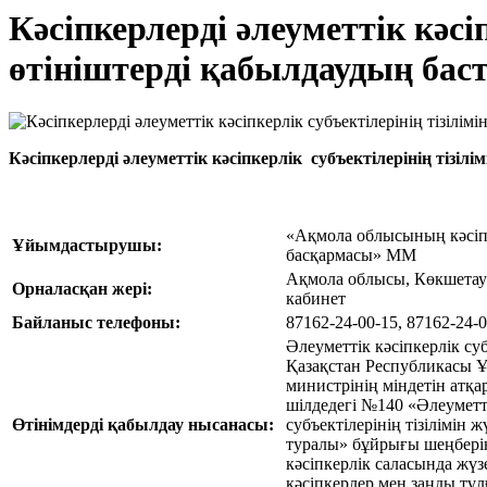
Кәсіпкерлерді әлеуметтік кәсі
өтініштерді қабылдаудың ба
Кәсіпкерлерді әлеуметтік кәсіпкерлік субъектілерінің тізі
«Ақмола облысының кәсіпк
Ұйымдастырушы:
басқармасы» ММ
Ақмола облысы, Көкшетау қ
Орналасқан жері:
кабинет
Байланыс телефоны:
87162-24-00-15, 87162-24-0
Әлеуметтік кәсіпкерлік суб
Қазақстан Республикасы 
министрінің міндетін ат
шілдедегі №140 «Әлеуметті
Өтінімдерді қабылдау нысанасы:
субъектілерінің тізілімін 
туралы» бұйрығы шеңберін
кәсіпкерлік саласында жүз
кәсіпкерлер мен заңды тұлғ