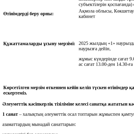
субъектілерін қоспағанда) е
Ақмола облысы, Көкшетау қ
Өтінімдерді беру орны:
кабинет
2025 жылдың «1» наурызд
Құжаттамаларды ұсыну мерзімі:
наурызға дейін,
жұмыс күндерінде сағат 9.0
ас сағат 13.00-ден 14.30-ға
Көрсетілген мерзім өткеннен кейін келіп түскен өтінімде
ескертеміз.
Әлеуметтік кәсіпкерлік тізіліміне келесі санатқа жататын кә
1 санат
– халықтың әлеуметтік осал топтарын жұмыспен қамтуға 
азаматтардың мынадай санаттарын: