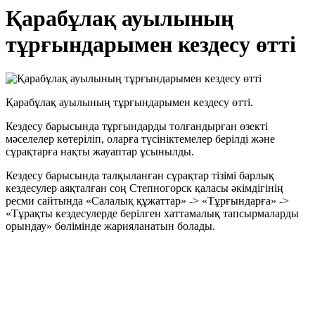
Қарабұлақ ауылының
тұрғындарымен кездесу өтті
Қарабұлақ ауылының тұрғындарымен кездесу өтті.
Кездесу барысында тұрғындарды толғандырған өзекті
мәселелер көтеріліп, оларға түсініктемелер берілді және
сұрақтарға нақты жауаптар ұсынылды.
Кездесу барысында талқыланған сұрақтар тізімі барлық
кездесулер аяқталған соң Степногорск қаласы әкімдігінің
ресми сайтында «Салалық құжаттар» -> «Тұрғындарға» ->
«Тұрақты кездесулерде берілген хаттамалық тапсырмаларды
орындау» бөлімінде жарияланатын болады.