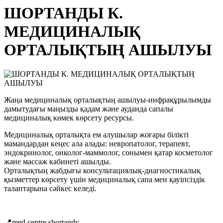
ШОРТАНДЫ К.
МЕДИЦИНАЛЫҚ
ОРТАЛЫҚТЫҢ АШЫЛУЫ
Жаңа медициналық орталықтың ашылуы-инфрақұрылымды
дамытудағы маңызды қадам және ауданда сапалы
медициналық көмек көрсету ресурсы.
Медициналық орталықта ем алушылар жоғары білікті
мамандардан кеңес ала алады: невропатолог, терапевт,
эндокринолог, онколог-маммолог, сонымен қатар косметолог
және массаж кабинеті ашылды.
Орталықтың жабдығы консультациялық-диагностикалық
қызметтер көрсету үшін медициналық сапа мен қауіпсіздік
талаптарына сәйкес келеді.
📍med.centre.shortandy